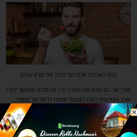
בכוח האכילה אדם יכול להלל את בורא עולם!
מצד שני, גם אדם אינו מעלה גרה וזה מרמז שכאשר יהודי
אוכל ומזדמנים לפניו ניצוצות שנפלו לרמה של 'צומח',
בכוחו להעלות את אותם ניצוצות מכיוון שבכוח האכילה
אדם יכול להלל את השם, כמו שכתוב: "ואכלתם…
והללתם את שם השם" (יואל ב, כו). לכן כאשר יהודי אוכל