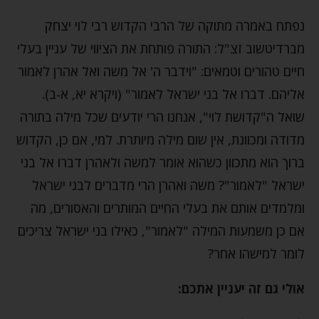
נפתח באמרה מתוקה של הרבי הקדוש רבי לוי יצחק
מברדיטשוב זצ"ל: התורה פותחת את הציווי של עניין בעלי
חיים טהורים וטמאים: "וידבר ה' אל משה ואל אהרן לאמור
אליהם. דברו אל בני ישראל לאמור" (ויקרא יא, א-ב).
שואל ה"קדושת לוי", אנחנו הרי יודעים שכל מילה בתורה
מדודה ומכוונת, אין שום מילה מיותרת. למי, אם כן, הקדוש
ברוך הוא מתכוון כשהוא אומר למשה ולאהרן דברו אל בני
ישראל "לאמור"? משה ואהרן הרי מדברים לבני ישראל
ומלמדים אותם את בעלי החיים המותרים והאסורים, מה
אם כן משמעות המילה "לאמור", כאילו בני ישראל צריכים
לומר למישהו אחר?
אולי גם זה יעניין אתכם: