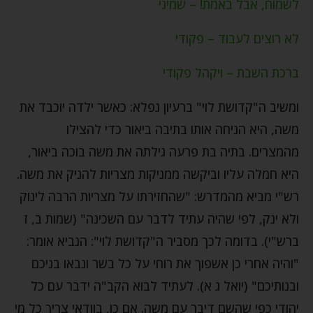
לשמוח, אבל באמת! – שמיני
לא רוצים לעבוד – פקודי
ברכת השבת – ויקהל פקודי
ומשיב ה"קדושת לוי" ברעיון נפלא: כאשר ילדה יוכבד את
משה, היא הניחה אותו בתיבה ביאור כדי להצילו
מהמצרים. בתיה בת פרעה גילתה את משה בוכה ביאור,
היא חמלה עליו וביקשה ממניקות מצריות להניק את משה.
רש"י מביא מהמדרש: "שהחזירתו על מצריות הרבה לינוק
ולא ינק, לפי שהיה עתיד לדבר עם השכינה" (שמות ב, ז
ברש"י). בדומה לכך מסביר ה"קדושת לוי": הנביא אומר:
"והיה אחרי כן אשפוך את רוחי על כל בשר ונבאו בניכם
ובנותיכם" (יואל ג א). לעתיד לבוא הקב"ה ידבר עם כל
יהודי כפי שהשם דיבר עם משה. אם כן, בוודאי צריך כל מי