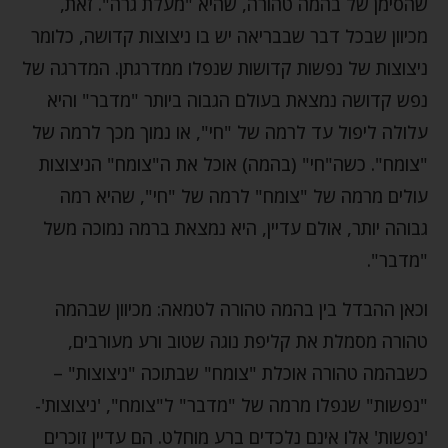
שהסימן של בהמה טהורה, שהיא "מעלת גרה". זאת,
מכיוון שבכל דבר שבבריאה יש בו ניצוצות קדושה, כלומר
ניצוצות של נפשות קדושות שנפלו ממדרגתן. המדרגה של
נפש קדושה נמצאת בעולם הגבוה ביותר "מדבר" והיא
עלולה ליפול עד לרמה של "חי", או נמוך מכך לרמה של
"צומח". כשה"חי" (בהמה) אוכל את ה"צומח" הניצוצות
עולים מרמה של "צומח" לרמה של "חי", שהיא רמה
גבוהה יותר, אולם עדיין, היא נמצאת ברמה נמוכה משל
"מדבר".
וכאן ההבדל בין בהמה טהורה לטמאה: מכיוון שבהמה
טהורה מסמלת את קליפת נוגה שטוב ורע מעורבים,
כשבהמה טהורה אוכלת "צומח" שבתוכה "ניצוצות" –
"נפשות" שנפלו מרמה של "מדבר" ל"צומח", 'ניצוצות'-
'נפשות' אלו אינם נלכדים ברע מוחלט. הם עדיין זוכרים