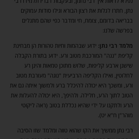
נפלא לראות איך רבי נחמן, ובעקבות דבריו תלמידו רבי
נתן, חתרו לגלות את רצון הבורא וגילו סודות עמוקים
בבריאה בדומם, צומח, חי ומדבר כפי שהם מתגלים
בפרשה שלנו:
מלמד רבי נתן:
ידוע שבהמות וחיות טהורות הן מבחינת
קליפת "נגה" המורכבת מטוב ורע. ידוע בתורת הקבלה
שישנן ארבע קליפות, שלוש מתוכן טמאות והינן רע
לחלוטין, ואילו הקליפה הרביעית "נוגה" מעורבת מטוב
ורע, ומשכך היא יכולה להיכלל ברע ולמשוך איתה גם את
הטוב לתוך הרע, חלילה. ולהיפך, היא יכולה להעלות את
הרע ולתקנו על ידי שהיא נכללת בטוב (ראה ליקוטי
מוהר"ן ח"א יט).
רבי נתן ממשיך את הקו שהוא טווה ומלמד שזו הסיבה