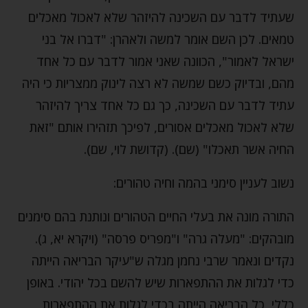
שעתיד לדבר עם השכינה להיזהר שלא לאכול מאכלים
טמאים. לכן השם אומר למשה ולאהרן: "דברו אל בני
ישראל לאמור", הכוונה שאני אמור לדבר עם כל אחד
מהם, ובדיוק כשם שמשה לא רצה לינוק ממצריות כי היה
עתיד לדבר עם השכינה, כך גם כל אחד צריך להיזהר
שלא לאכול מאכלים אסורים, לפיכך תזהירו אותם "זאת
החיה אשר תאכלו" (שם). (קדושת לוי, שם).
נשוב לעניין סימני בהמה וחיה טהורים:
התורה מונה את בעלי החיים הטהורים ונותנת בהם סימנים
מובהקים: "מעלה גרה" ו"מפריס פרסה" (ויקרא יא, ג).
נקדים ונאמר שרבי נחמן מגלה ש"עיקר הבריאה הייתה
כדי לגלות את ההתפארות שיש להשם בכל יהודי. באופן
כללי, כל הבריאה הייתה בכדי לגלות את ההתפארות