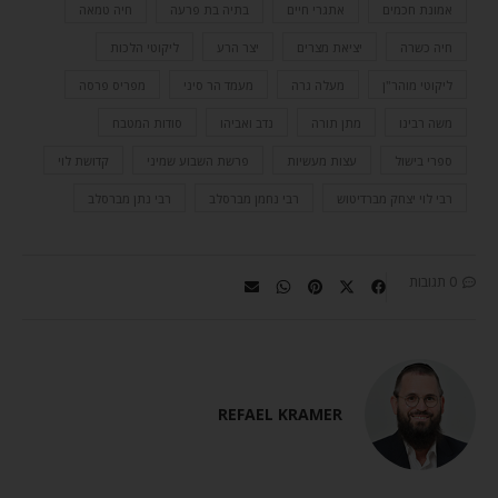
אמונת חכמים
אתגרי חיים
בתיה בת פרעה
חיה טמאה
חיה כשרה
יציאת מצרים
יצר הרע
ליקוטי הלכות
ליקוטי מוהר"ן
מעלה גרה
מעמד הר סיני
מפריס פרסה
משה רבינו
מתן תורה
נדב ואביהו
סודות המטבח
ספרי בישול
עצות מעשיות
פרשת השבוע שמיני
קדושת לוי
רבי לוי יצחק מברדיטוש
רבי נחמן מברסלב
רבי נתן מברסלב
0 תגובות
REFAEL KRAMER