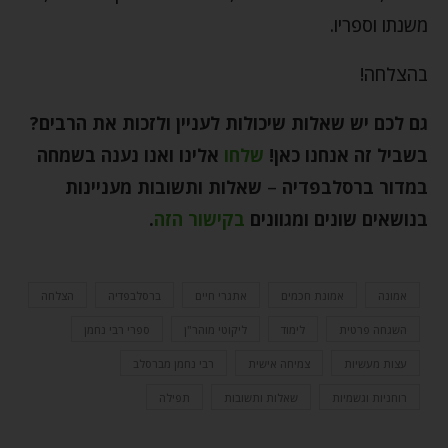
משנתו וספריו.
בהצלחה!
גם לכם יש שאלות שיכולות לעניין ולזכות את הרבים?
בשביל זה אנחנו כאן
!
שלחו
אלינו ואנו נענה בשמחה
במדור ברסלבפדיה
–
שאלות ותשובות מעניינות
בנושאים שונים ומגוונים
בקישור הזה
.
אמונה
אמונת חכמים
אתגרי חיים
ברסלבפדיה
הצלחה
השגחה פרטית
לימוד
ליקוטי מוהר"ן
ספרי רבי נחמן
עצות מעשיות
צמיחה אישית
רבי נחמן מברסלב
רוחניות וגשמיות
שאלות ותשובות
תפילה