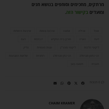
מרתקים, מחכימים וסוחפים בנושא חגים
ומועדים
בקישור הזה
.
אוכל
אכילה
אמונה
ארבעה צומות
ארבעת היסודות
דעת
הארה
חורבן בית המקדש
יז בתמוז
כעס
ליקוטי הלכות
ליקוטי מוהר"ן
עצות מעשיות
צדיק
רבי נחמן מברסלב
רבי נתן מברסלב
רוחניות
שלושת השבועות
תענית
תשעה באב
0 תגובות
CHAIM KRAMER