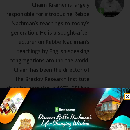
Chaim Kramer is largely
responsible for introducing Rebbe
Nachman’s teachings to today’s
generation. He is a sought-after
lecturer on Rebbe Nachman’s
teachings by English-speaking
congregations around the world.
Chaim has been the director of
the Breslov Research Institute
since its inception in 1979. BRI has
been the main publishing-house
for translations of classic and
contemporary Breslov books.
More than 100 titles are currently