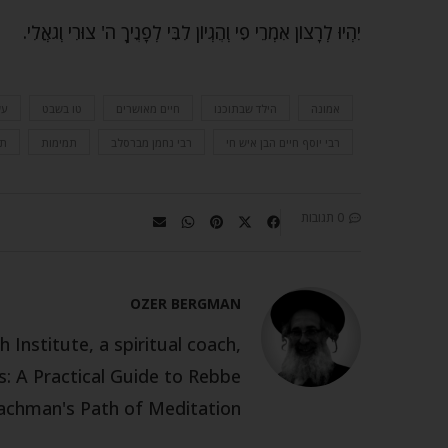
יִהְיוּ לְרָצוֹן אִמְרֵי פִי וְהֶגְיוֹן לִבִּי לְפָנֶיךָ ה' צוּרִי וְגֹאֲלִי.
אמונה
הילד שבתוכנו
חיים מאושרים
טו בשבט
עש
רבי יוסף חיים הבן איש חי
רבי נחמן מברסלב
תמימות
תפ
0 תגובות
OZER BERGMAN
 Institute, a spiritual coach,
: A Practical Guide to Rebbe
chman's Path of Meditation.