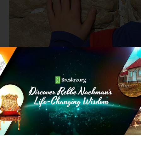
בתמימות, טוהר ופשטות שתתקבל באהבה…
ית: "וַיֹּאמֶר אֱלֹהִים תַּדְשֵׁא הָאָרֶץ דֶּשֶׁא עֵשֶׂב
ָאָרֶץ וַיְהִי כֵן: וַתּוֹצֵא הָאָרֶץ דֶּשֶׁא עֵשֶׂב מַזְרִיעַ זֶרַע לְמִינֵהוּ וְעֵץ