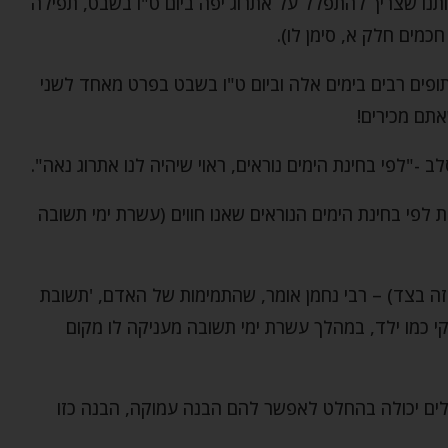
תנו שצריך להתפלל על אתרוג יפה ביום ט"ו בשבט, תפילה
חכמים חלק א, סימן לו).
פים רבים בימים אלה וביום ט"ו בשבט בפרט מאחד לשני
תם מכירים!
 -"לפי בחינת הימים נוראים, ראוי שיהיה לנו אתרוג נאה".
ות לפי בחינת הימים הנוראים שאנו חווים (עשרת ימי תשובה
ה בצד) – רבי נחמן אומר, שהתמימות של האדם, 'תשובת
 כמו ילד, במהלך עשרת ימי תשובה מעניקה לו מקום
ים יכולה בהחלט לאפשר להם הבנה עמוקה, הבנה כזו