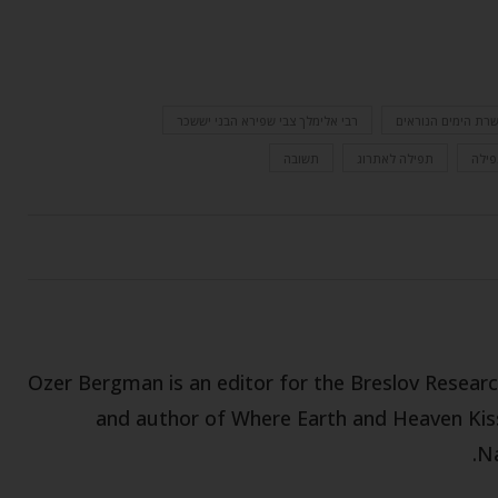
רת הימים הנוראים
רבי אלימלך צבי שפירא הבני יששכר
ילה
תפילה לאתרוג
תשובה
Ozer Bergman is an editor for the Breslov Research
and author of Where Earth and Heaven Kiss
Na