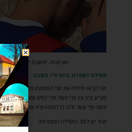
שזו תהיה 'תשובת ילד', מלאה 
תפילה לאתרוג ביום ט"ו בשבט
יש לקרוא תחילה את שני הפסוקים מסדר הבריאה בפרשת בראש
מַזְרִיעַ זֶרַע עֵץ פְּרִי עֹשֶׂה פְּרִי לְמִינוֹ אֲשֶׁר זַרְעוֹ בוֹ עַל ה
עֹשֶׂה פְּרִי אֲשֶׁר זַרְעוֹ בוֹ לְמִינֵהוּ וַיַּרְא אֱלֹהִים כִּי טוב".
אחר יש לומר התפילה המצורפת: