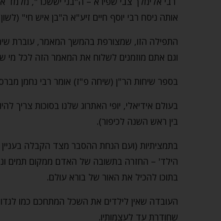
רבי אלימלך צבי שפירא – ה"בני יששכר", מלמד או
אותה ניסח רבי יוסף חיים זיע"א ה"בן איש חי" (לשון 
התפילה הזו, שמצורפת בהמשך המאמר, עוברת שיתו
וגם אתם מוזמנים לשלוח את המאמר הזה לכל מי שא
בספר שיחות הר"ן (שיחה פ"ז) אומר רבי נחמן מברסלב
בעולם אידיאלי, יופי האתרוג שלנו בסוכות צריך להי
בין ראש השנה לכיפור).
בתמציתיות (ועם הנחת ההסבר מצד הקבלה בעניין ז
הילד' – החזרה בתשובה של האדם ממקום תמים ונקי
בתוכו להכיל את האור של בורא עולם.
העובדה שאין לילדים את השכל המתחכם כמו לגדול
שחודרת עד לעצמותיו.