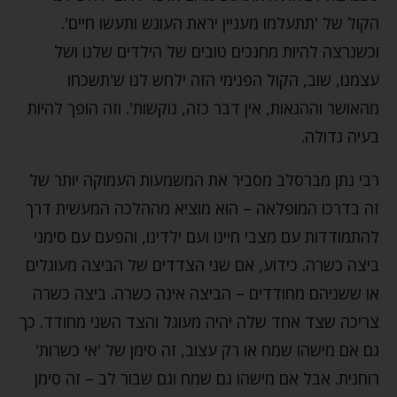
הקול של 'תתעלמו מעניין יראת העונש ותעשו חיים'.
וכשנרצה להיות מחנכים טובים של הילדים שלנו ושל
עצמנו, שוב, הקול הפנימי הזה ילחש לנו ש'תשכחו
מהאושר וההנאות, אין דבר כזה, נוקשות'. וזה הופך להיות
בעיה גדולה.
רבי נתן מברסלב מסביר את המשמעות העמוקה יותר של
זה בדרכו המופלאה – הוא מוציא מההלכה המעשית דרך
להתמודדות עם מצבי חיינו ועם ילדינו, והפעם עם סימני
ביצה כשרה. כידוע, אם שני הצדדים של הביצה מעוגלים
או ששניהם מחודדים – הביצה אינה כשרה. ביצה כשרה
צריכה שצד אחד שלה יהיה מעוגל והצד השני מחודד. כך
גם אם מישהו שמח או רק עצוב, זה סימן של 'אי כשרות'
רוחנית. אבל אם מישהו גם שמח וגם שבור לב – זה סימן