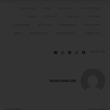
אהבה ללא תנאים
אהבת חינם
אמונה
אמונת חכמים
אתגרי חיים
ביצה כשרה
הורים וילדים
הצלחה
חומרות יתירות
חיים מאושרים
חינוך ילדים
עצות מעשיות
קשר משפחתי
רבי נחמן מברסלב
רבי נתן מברסלב
שמחה
0 תגובות
NOAH SHALOM
מאמר הבא
מאמר קודם