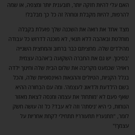
האם עלי להיות חזקה יותר, תובענית יותר ומצפה, או שמה
להרפות, להיות מקבלת ונוחה? זה כל כך מבלבל!
מצד אחד את רואה את השכנה שלך פועלת בקבלה
מוחלטת ובאהבה ללא תנאי, לא מוכנה לדרוש כל עבודה
מהילדים שלה. מחציתם כבר ברחוב והמחצית השנייה
'בסיכון'. יש גם את החברה השקועה ב'אהבה עצמית
ראויה' שכמעט מקריבה את שלום הבית שלה וחינוך ילדה
בגלל הקניות, הטיולים וההנאות האינסופיות שלה, והכל
בשם ה'לדעת ולדאוג לעצמה'. ומה עם הבחורה ההיא
שאף פעם לא 'מותחת' את עצמה ומנסה לצאת מאזור
הנוחות, כי היא 'ניסתה' וזה לא עבד? כל זה עושה חשק
לומר, "תתנערי! תתעוררי! תתחילי לקחת אחריות על
עצמך!"