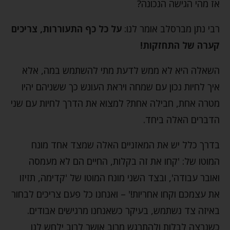
אז מהי הגישה הנכונה?
רבי נתן מברסלב אומר לנו:
על כל כף התעוררות, צריכים
קערה של התחזקות!
השאלה היא לא ממש לדעת מתי להשתמש במה, אלא
איך לחיות נכון עם שמחה ויראת העונש כך ששניהם יהיו
מטרה אחת, חבילה אחת? למצוא את הדרך לחיות עם שני
הדברים האלה ביחד.
בדרך כלל יש את המאזניים האלה שמצד אחד מונח
המוטו של: 'קחו את זה בקלות, החיים הם לא מעמסה
ואובר עבודה', ובצד השני מונח המוטו של 'קדימה, תזיזו
את עצמכם וקחו אחריות!' – ואנחנו כל פעם צריכים לבחור
באיזה צד נשתמש, בעיקר כשאנחנו מרגישים אבודים.
כשנרצה לבלות ולהתרגש מרוב אושר לרוב ילחש לנו