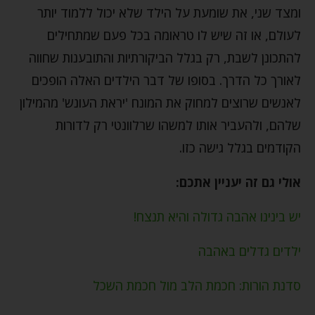
ומצד שני, את שומעת על הילד שלא יכול ללמוד יותר
לעולם, או זה שיש לו טראומה בכל פעם שמתחילים
להתכונן לשבת, רק בגלל הביקורתיות והתובענות שחווה
לאורך כל הדרך. בסופו של דבר הילדים האלה הופכים
לאנשים שרוצים למחוק את המונח 'יראת העונש' מהמילון
שלהם, ולהעביר אותו למשהו שרלוונטי רק לדורות
הקודמים בגלל גישה כזו.
אולי גם זה יעניין אתכם:
יש בינינו אהבה גדולה והיא תנצח!
ילדים גדלים באהבה
סדנת הורות: חכמת הלב מול חכמת השכל