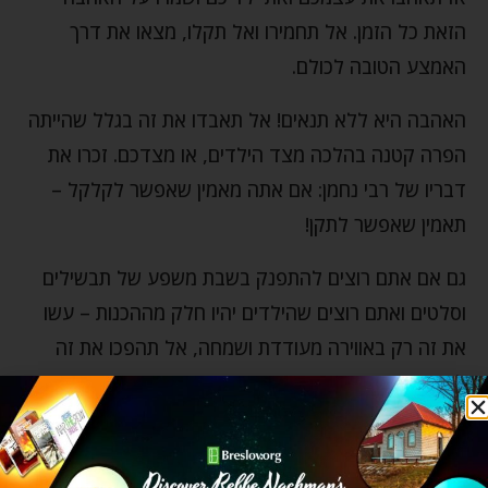
הזאת כל הזמן. אל תחמירו ואל תקלו, מצאו את דרך
האמצע הטובה לכולם.
האהבה היא ללא תנאים! אל תאבדו את זה בגלל שהייתה
הפרה קטנה בהלכה מצד הילדים, או מצדכם. זכרו את
דבריו של רבי נחמן: אם אתה מאמין שאפשר לקלקל –
תאמין שאפשר לתקן!
גם אם אתם רוצים להתפנק בשבת משפע של תבשילים
וסלטים ואתם רוצים שהילדים יהיו חלק מההכנות – עשו
את זה רק באווירה מעודדת ושמחה, אל תהפכו את זה
לסיוט.
עודדו את הילדים ללמוד תורה בכבוד ובהערצה, אבל
ללא ריבוי אור, לחצים ונוקשות חלילה.