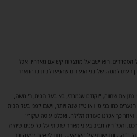
של הספרדים. הוא ישב על מחצלות קש עם מארחיו, אכל
תן דעתו למנהג של בני הנעורים שהגיעו לבית בו התארח
תן את שחווה, "וקודם שגמרתי, בא בעל הבית, ר' משה,
ערים כמו בני ט"ו או ט"ז שנה ויותר, וישבו לפני בעל הבית
 ואחר כך אכלנו סעודת הלילה, ואכלנו עיסה שקורין
רכם, והכל היה חביב בעיני מאחר שזכיתי על כל פנים שיהיה
כול ב"ה… וגם ישנתי על הקרקע… ונתנו לי איזה יריעה וכר