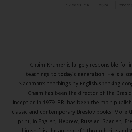
ן מברסלב
שבועות
תיקון ליל שבועות
Chaim Kramer is largely responsible for
teachings to today’s generation. He is a s
Nachman’s teachings by English-speaking con
Chaim has been the director of the Breslov
inception in 1979. BRI has been the main publish
classic and contemporary Breslov books. More tha
print, in English, Hebrew, Russian, Spanish, F
himself, is the author of “Through Fire and