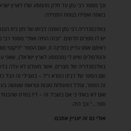
וכך מספר רבי נתן על חלק מהמסע שלו לארץ ישראל
בשפה ואפילו בנוסח התפילה:
באלכסנדריה רבי נתן הופנה לביתו של חזן בית הכנ
יש לו ספרים חדשים. "ובזה החיה אותי" מספר רבי 
ראיתם אותו עדיין במדינה זו, ושם הספר "ליקוטי מו
והטלטולים שיש לי (מהמסע לארץ ישראל), שאני עכש
באלכסנדריה של מצרים, אשר מעולם לא עלה בדעתי
שם הספר של רבינו הנורא ז"ל – בשבילי זה הכל כדא
זה הספר, וגודל הפעולות טובות ונוראות שעושה בעולם
ואם לא באתי כי אם בשביל זה – די! בפרט שהבנתי 
ספר…" וכך היה.
אולי גם זה יעניין אתכם: