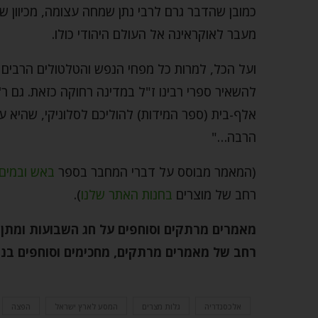
כמובן שהדבר גרם לרבי נתן שמחה עצומה, מכיוון 
מעבר לאוקראינה אל העולם היהודי כולו.
ועל הכל, למרות כל מפחי הנפש והטלטולים הרבים וה
להשאיר ספרי רבינו ז"ל במדינה רחוקה כזאת. גם ר' 
אלף-בית (ספר המידות) להוליכם לסלוניקי, שהיא ע
הרבה…"
(המאמר מבוסס על דברי המחבר בספר
באש ובמים 
רחב של מוצרים
בחנות האתר שלנו
).
מאמרים מרתקים וסוחפים על חג השבועות ומתן 
רחב של מאמרים מרתקים, מחכימים וסוחפים בנו
אלכסנדריה
גלות מצרים
המסע לארץ ישראל
הפצה