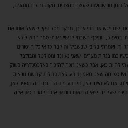
 בזמן חג שבועות שעשה במצרים, מקום זר לו במנהגים,
סת, שם פגש את רבי אהרן, מבקר מסלוניקי, ששאל אותו אם
נתן בסיפוק, "ותיכף השבתי לו שיש איתי ספר חדש שלא
הר"ן", ואמרתי בליבי שבשביל זה לבד כדאי כל הייסורים
יו כמו בגלות מצרים, שאני נע ונד ומטולטל ומבולבל
 להיות כאן. אבל כשאני זוכה להזכיר באלכסנדריה בשוק
י! כפי מה שאני מאמין ויודע קצת גדולות קדושת נוראות
. ואם לא הייתי כאן, מי יודע מתי היה נזכר זה הספר כאן,
תיכף שעל ידי שאלה הזאת בוודאי אזכה למכור כאן איזה