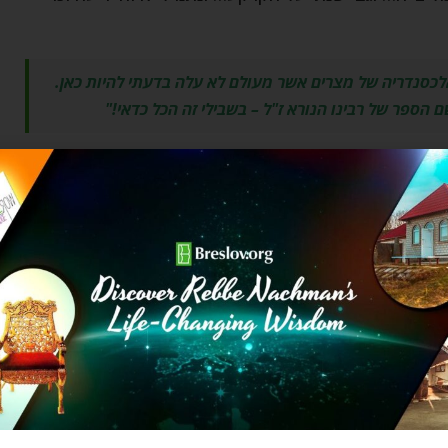
אלכסנדריה של מצרים אשר מעולם לא עלה בדעתי להיות כאן.
 הספר של רבינו הנורא ז"ל – בשבילי זה הכל כדאי!"
 היו ערים כל הלילה, שהיה ארוך כמעט פי שניים מליל קיץ
פו לספרדים בשירים ובשבחים לבורא עולם. "ושמחתי
תברך ויתעלה…" חשב רבי נתן בינו לבין עצמו. אחת
 תורה בעניין מתן תורה.
יה, לעורר את בני הקהילה שיעזרו לו בממון, כדי שיוכל
חר הפצרות רבות, הרב הסכים. בהמשך רבי נתן הצליח
הספר ליקוטי מוהר"ן וספר המידות של רבי נחמן. גם רבי
.