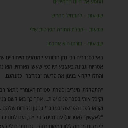
המסע אל היום החמישים
שבועות – להתחיל מחדש
שבעות – קבלת התורה הפרטית שלי
שבועות – תורתו היא אהבתו
באלכסנדריה רבי נתן התוודע למנהגים הייחודיים 
אטריות וגבינה באצבעותיו כפי שעשו מארחיו. הוא נ
והחלו לקרוא בניגון את פרשת "במדבר" כמנהגם.
"התפללתי מעריב וספרתי ספירת העומר" מתאר רבי נ
וקיבל אותי בסבר פנים יפות… אחר כך באו לשם בני הנ
וקראו לפניו הפרשה 'במדבר' בניגון ונקודות שלהם…
"לאקשין" (אטריות) עם גבינה, בידיים, ועם לחם כד
לי מקום מנוחה ללון במקום רחוק, וגם נותנים לי לא