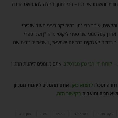
שתורתו ומשנתו של רבו – רבי נחמן, החלה להתפשט הרבה
קשים, אומר רבי נתן: "היה יקר בעיני מאוד שזכיתי
אהרן קנה ממני שני ספרי ליקוטי מוהר"ן ושני ספרי
יר גדולה לאלוקים במדינת ישמעאל, וישראלים דרים שם
– קורות חיי רבי נתן מברסלב
. אתם מוזמנים ליהנות ממגוון
תורה תוכלו
למצוא כאן
! אתם מוזמנים ליהנות ממגוון
שא חגים ומועדים
בקישור הזה
.
ליקוטי מוהר"ן
מאכלי חלב
מנהגים
מצרים
מתן תורה