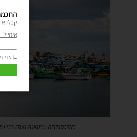
החכמה 
קבלו או
אימייל
אני מ
באלכסנדריה (בתמונה מעל) רבי נתן