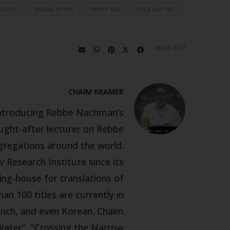
ספר באש ובמים
ספר המידות
ספרדים אשכנזים
רבי נת
0 תגובות
CHAIM KRAMER
 introducing Rebbe Nachman’s
ought-after lecturer on Rebbe
gregations around the world.
 Research Institute since its
ing-house for translations of
n 100 titles are currently in
rench, and even Korean. Chaim
 Water”, “Crossing the Narrow