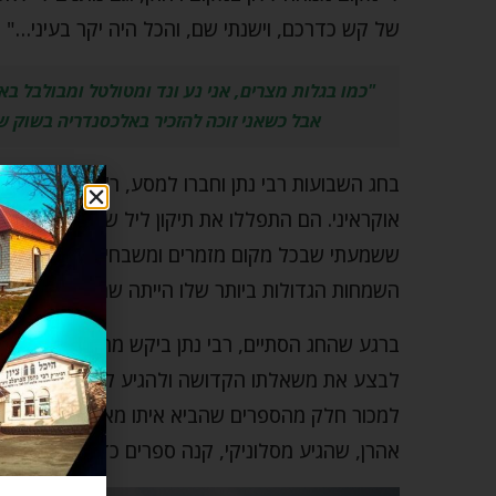
של קש כדרכם, וישנתי שם, והכל היה יקר בעיני…"
"כמו בגלות מצרים, אני נע ונד ומטולטל ומבולבל ב
אבל כשאני זוכה להזכיר באלכסנדריה בשוק שם
בחג השבועות רבי נתן וחברו למסע, ר' יהודה אליעזר
אוקראיני. הם התפללו את תיקון ליל שבועות והצטר
ששמעתי שבכל מקום מזמרים ומשבחים לשמו הגדול י
השמחות הגדולות ביותר שלו הייתה שהוא זכה לחידוש
ברגע שהחג הסתיים, רבי נתן ביקש מהרב של אלכסנדר
לבצע את משאלתו הקדושה ולהגיע לארץ ישראל. לא
למכור חלק מהספרים שהביא איתו מאוקראינה, כולל 
אהרן, שהגיע מסלוניקי, קנה ספרים כדי להפיץ אותם