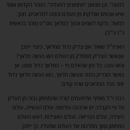
למטה”. וכן מצאנו "תחתונים למעלה”: הזוהר הקדוש אומר
שיש אנשים שנלקחו מן העולם והפכו למלאכים. חנוך,
למשל, נלקח לשמים והפך למלאך מט״ט (זוהר בראשית
נ״ו ע״ב).
האריז״ל שואל: אם צדיק גדול ממלאך, כיצד ייתכן
שכאשר הצדיק מסתלק מן העולם הוא נעשה מלאך?
והוא עונה: כל זמן שהאדם חי – המלאך גדול ממנו, אך
כאשר הצדיק נפטר ונעשה מלאך, הוא נעשה מלאך גדול
יותר מכל המלאכים שהיו קודם.
רבנו ז״ל מוסיף שלפעמים קורה שהתחתון גבוה מן העליון.
על פי הקבלה יש ארבעה עולמות: עולם העשייה, עולם
היצירה, עולם הבריאה, ועולם האצילות. ראש העולם
התחתון נמוך ממלכות של העולם שמעליו. כך ייתכן