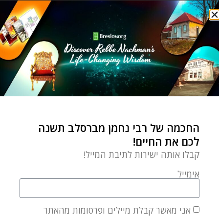
חג החנוכה
כח ההיולי
סביבון
עולם הבריאה
פילוסופיה
0 תגובות
CHAIM KRAMER
החכמה של רבי נחמן מברסלב תשנה
Chaim Kramer is largely
לכם את החיים!
responsible for introducing Rebbe
קבלו אותה ישירות לתיבת המייל!
Nachman’s teachings to today’s
אימייל
generation. He is a sought-after
lecturer on Rebbe Nachman’s
אני מאשר קבלת מיילים ופרסומות מהאתר
teachings by English-speaking