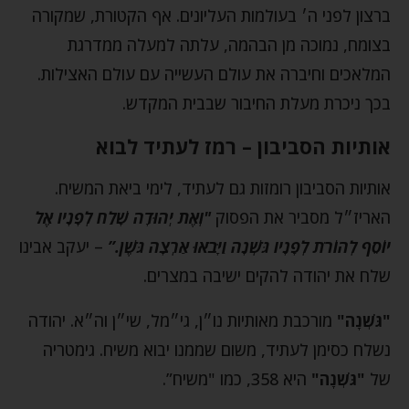
ברצון לפני ה׳ בעולמות העליונים. אף הקטורת, שמקורה
בצומח, נמוכה מן הבהמה, עלתה למעלה ממדרגת
המלאכים וחיברה את עולם העשייה עם עולם האצילות.
בכך ניכרת מעלת החיבור שבבית המקדש.
אותיות הסביבון – רמז לעתיד לבוא
אותיות הסביבון רומזות גם לעתיד, לימי ביאת המשיח.
האריז״ל מסביר את הפסוק
"וְאֶת יְהוּדָה שָׁלַח לְפָנָיו אֶל
יוֹסֵף לְהוֹרֹת לְפָנָיו גֹּשְׁנָה וַיָּבֹאוּ אַרְצָה גֹּשֶׁן.”
– יעקב אבינו
שלח את יהודה להקים ישיבה במצרים.
"גֹּשְׁנָה"
מורכבת מאותיות נו״ן, גי״מל, שי״ן וה״א. יהודה
נשלח כסימן לעתיד, משום שממנו יבוא משיח. גימטריה
של
"גֹּשְׁנָה"
היא 358, כמו "משיח”.