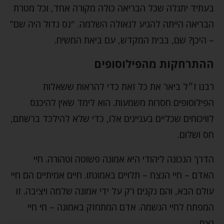
בעתיד יתגלה שכל הבריאה כולה מקורה אחד, וכל מטרת
הבריאה הייתה להגיע לגאולה השלמה. "נס גדול היה שם”
– היכן? שם, בבית המקדש, עם ביאת המשיח.
ההתרחקות מהפילוסופים
רבנו ז״ל ביאר את כל זאת כדי להראות ששאלות
הפילוסופים חסרות משמעות. הוא לימד שאין להיכנס
לוויכוחים שכליים בעניינים אלו, כדי שלא להילכד ברשתם,
חס ושלום.
הדרך הנכונה ליהודי היא אמונה פשוטה וטהורה. חיי
האדם – חיי הנצח – תלויים באמונתו. חיים אמיתיים הם חיי
עולם הבא, והם נקנים רק על ידי אמונה שלמה ויציבה. זו
המפתח לחיי הנשמה. אדם המתחזק באמונה – חי חיי
נצח.