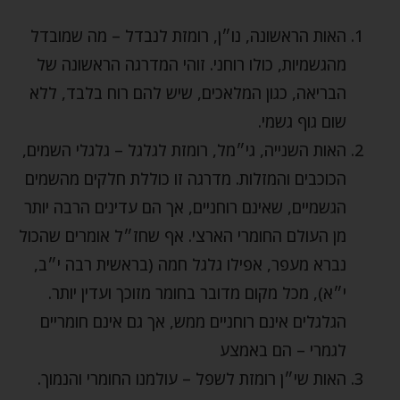
האות הראשונה, נו״ן, רומזת לנבדל – מה שמובדל
מהגשמיות, כולו רוחני. זוהי המדרגה הראשונה של
הבריאה, כגון המלאכים, שיש להם רוח בלבד, ללא
שום גוף גשמי.
האות השנייה, גי״מל, רומזת לגלגל – גלגלי השמים,
הכוכבים והמזלות. מדרגה זו כוללת חלקים מהשמים
הגשמיים, שאינם רוחניים, אך הם עדינים הרבה יותר
מן העולם החומרי הארצי. אף שחז״ל אומרים שהכול
נברא מעפר, אפילו גלגל חמה (בראשית רבה י״ב,
י״א), מכל מקום מדובר בחומר מזוכך ועדין יותר.
הגלגלים אינם רוחניים ממש, אך גם אינם חומריים
לגמרי – הם באמצע
האות שי״ן רומזת לשפל – עולמנו החומרי והנמוך.