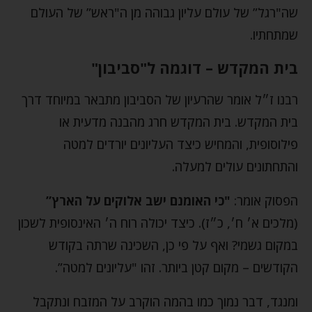
שה"רגל” של עולם עליון גבוהה מן ה"ראש” של העולם
שמתחתיו.
בית המקדש – דוגמה ל"סביבון"
רבנו ז״ל אומר שהרעיון של הסביבון מתבאר במיוחד דרך
בית המקדש. בית המקדש חרג מהבנה מדעית או
פילוסופית, והמחיש כיצד העליונים יורדים למטה
והתחתונים עולים למעלה.
הפסוק אומר:
"כי האומנם ישב אלוקים על הארץ”
(מלכים א׳ ח׳, כ״ז). כיצד יכולה רוח ה׳ האינסופית לשכון
במקום גשמי? ואף על פי כן, השכינה שרתה בקודש
הקודשים – מקום קטן ביותר. זהו "עליונים למטה”.
ומנגד, דבר נמוך כמו בהמה הוקרב על המזבח ונתקבל