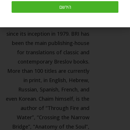
congregations around the world.
הירשם
Chaim has been the director of
the Breslov Research Institute
since its inception in 1979. BRI has
been the main publishing-house
for translations of classic and
contemporary Breslov books.
More than 100 titles are currently
in print, in English, Hebrew,
Russian, Spanish, French, and
even Korean. Chaim himself, is the
author of “Through Fire and
Water”, “Crossing the Narrow
Bridge”, “Anatomy of the Soul”,