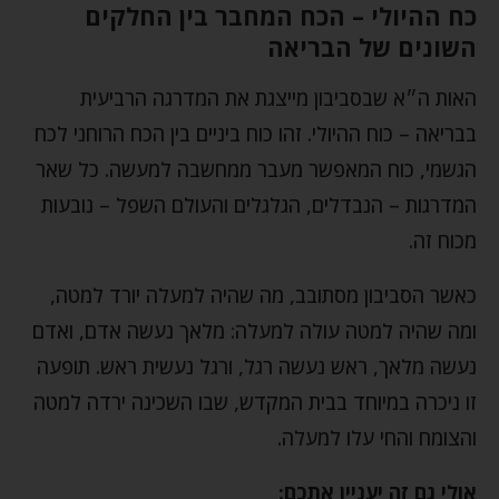
כח ההיולי – הכח המחבר בין החלקים
השונים של הבריאה
האות ה״א שבסביבון מייצגת את המדרגה הרביעית
בבריאה – כוח ההיולי. זהו כוח ביניים בין הכח הרוחני לכח
הגשמי, כוח המאפשר מעבר ממחשבה למעשה. כל שאר
המדרגות – הנבדלים, הגלגלים והעולם השפל – נובעות
מכוח זה.
כאשר הסביבון מסתובב, מה שהיה למעלה יורד למטה,
ומה שהיה למטה עולה למעלה: מלאך נעשה אדם, ואדם
נעשה מלאך, ראש נעשה רגל, ורגל נעשית ראש. תופעה
זו ניכרה במיוחד בבית המקדש, שבו השכינה ירדה למטה
והצומח והחי עלו למעלה.
אולי גם זה יעניין אתכם: