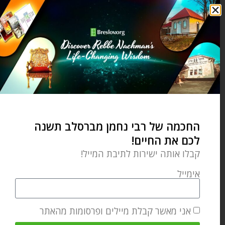
מיפוי
מכתב תודה לבורא עולם
עצות מעשיות
רשימת דברים לעשות
שנה חדשה
0 תגובות
YARDENA SLATER
החכמה של רבי נחמן מברסלב תשנה
לכם את החיים!
קבלו אותה ישירות לתיבת המייל!
אימייל
מאמר הבא
מאמר קודם
מדריך לחיים מאושרים – הספר הראשון של רבי נחמן
הנשמה שלי קוראת לך
אני מאשר קבלת מיילים ופרסומות מהאתר