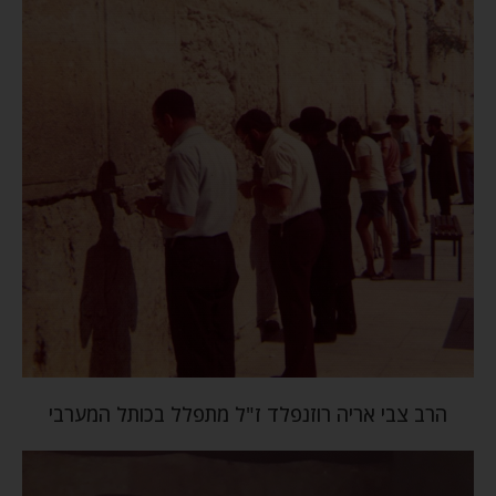
הרב צבי אריה רוזנפלד ז"ל מתפלל בכותל המערבי