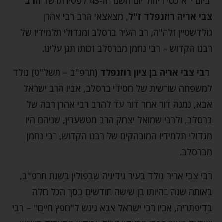
ביום י"א כסלו יחול יום השנה ה-43 לפטירתו של
הרב
צבי אריה רוזנפלד ז"ל
, מצאצאי הרב רבי אהרן
גולדשטיין זלה"ה, רב העיר ברסלב ומגדולי תלמידיו של
רבנו הקדוש – רבי נחמן מברסלב זכותו תגן עלינו.
רבי צבי אריה בן ציון רוזנפלד
(תרפ"ב – תשל"ט) נולד
למשפחה שורשית של חסידי ברסלב, אביו הרב ישראל
אבא, נמנה דור אחר דור עד להרב רבי אהרן רבה של
ברסלב, ולרבי שמואל יצחק הרב מטשערין, שניהם היו
מגדולי תלמידיו המובהקים של רבנו הקדוש, רבי נחמן
מברסלב.
רבי צבי אריה נולד בעיר גידיניה שבפולין בשנת תרפ"ב,
באותה שנה בהיותו בן שישה חודשים בסך הכל חלה
בדיפתריה, אביו רבי ישראל אבא ניגש ל"חפץ חיים" – רבי