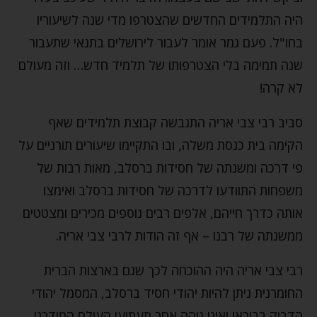
היה התלמידים החדשים שהצטרפו מדי שנה לשיעוריו
בחו"ל. פעם גמר אומר לעבור לירושלים בתנאי שתעבור
שנה תמימה בלי הצטרפותו של תלמיד חדש… וזה מעולם
לא קרה!
סביב רבי צבי אריה התגבשה קבוצת תלמידים שאף
הקימה בית כנסת משלה, ובו התקיימו שיעורים תורניים על
פי דרכה ומשנתה של חסידות ברסלב, מאות רבות של
משפחות התוודעו לדרכה של חסידות ברסלב ואימצו
אותה כדרך חייהם, אלפים רבים נוספים מכירים ומצטטים
ממשנתה של רבנו – אף זה הודות לרבי צבי אריה.
רבי צבי אריה היה ההוכחה לכך שגם בארצות הברית
החומרנית ניתן להיות יהודי חסיד ברסלב, המסמל יהודי
הדבוק בבוראו ואינו נוהה אחר תעתועי העולם המודרני.