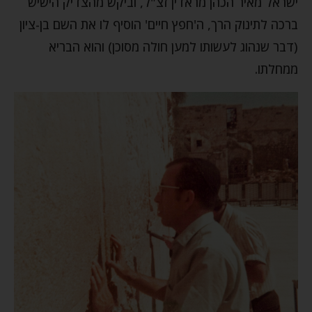
ישראל מאיר הכהן מראדין זצ"ל, וביקש מהצדיק הישיש
ברכה לתינוק הרך, ה'חפץ חיים' הוסיף לו את השם בן-ציון
(דבר שנהוג לעשותו למען חולה מסוכן) והוא הבריא
ממחלתו.