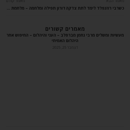
מאמר הבא
מאמר קודם
כשרבי רוזנפלד לימד לתת צדקה
דורון תפילה ומלחמה – מלחמת יעקב בעשיו – פרשת וישלח
מאמרים קשורים
מעשיות ומשלים מרבי נחמן מברסלב – העני והיהלום – החיפוש אחר
היהלום האמיתי
דצמבר 25, 2025