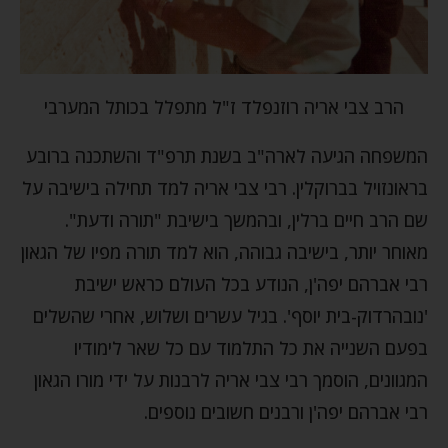
הרב צבי אריה רוזנפלד ז"ל מתפלל בכותל המערבי
המשפחה הגיעה לארה"ב בשנת תרפ"ד והשתכנה ברובע
בראונזויל בברוקלין. רבי צבי אריה למד תחילה בישיבה על
שם הרב חיים ברלין, ובהמשך בישיבת "תורה ודעת".
מאוחר יותר, בישיבה גבוהה, הוא למד תורה מפיו של הגאון
רבי אברהם יפה'ן, הנודע בכל העולם כראש ישיבת
'נובהרדוק-בית יוסף'. בגיל עשרים ושלוש, אחרי שהשלים
בפעם השנייה את כל התלמוד עם כל שאר לימודיו
המגוונים, הוסמך רבי צבי אריה לרבנות על ידי מורו הגאון
רבי אברהם יפה'ן ורבנים חשובים נוספים.