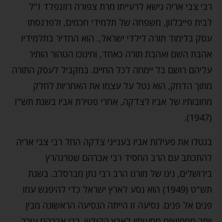
רבי צבי אריה נישא לרעייתו מרת צפורה רוזנפלד ז"ל
לבית פייבלזון, משפחה של תלמידי חכמים, ולפרנסתו
עסק בלימוד תורה לילדי ישראל,. הוא החדיר בתלמידיו
אהבת השם ואהבת תורה כאחד, וחינוכו הטהור הותיר
עליהם רושם בל יימחה לכל החיים. במקביל לעסק התורה
מתוך הדחק, הוא נטל על עצמו את האחריות לחלק
מחובותיו של אביו לצדקה, אחרי פטירת אביו בשנת תש"ז
(1947).
בנטלו את פעילות אביו בענייני צדקה החל רבי צבי אריה
להתכתב עם הרב החסיד רבי אברהם שטרנהרץ
בירושלים, נינו של מורנו הרב רבי נתן מברסלב. בשנת
תש"ט (1949) הוא נסע לארץ ישראל כדי להיפגש עמו
פנים אל פנים. נסיעה זו הייתה הנסיעה הראשונה מבין
יותר מחמישים מסעותיו לארץ הקודש. רבי אברהם עורר