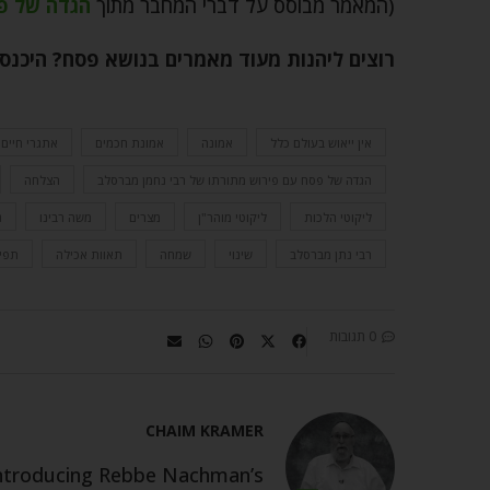
(המאמר מבוסס על דברי המחבר מתוך
הגדה של פס
רוצים ליהנות מעוד מאמרים בנושא פסח? היכנס
אין ייאוש בעולם כלל
אמונה
אמונת חכמים
אתגרי חיים
הגדה של פסח עם פירוש מתורתו של רבי נחמן מברסלב
הצלחה
ליקוטי הלכות
ליקוטי מוהר"ן
מצרים
משה רבינו
נ
רבי נתן מברסלב
שינוי
שמחה
תאוות אכילה
תפי
0 תגובות
CHAIM KRAMER
 introducing Rebbe Nachman’s