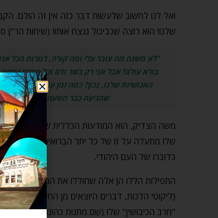
ואל לנו לחשוב שלעשות דבר כזה אין זה הולם. הקב
שלנו! הוא רוצה שכביכול ננצח אותו! (שיחות הר"ן סט
"לא משנה מה עובר עלי ומה קורה, למרות הכל אני
בורא עולם! אבל אני רק בשר ודם וכל פיתויי החיים
האנושיות שלנו, נכון? כמה זמן עוד נחכה? כמה?
שהגיעה כבר השעה שתסייע בידנו ל
משה הצדיק, הוא המודעות הכללית של כל העם היהו
שלו מתעלה על זו של כל יתר הברואים. כאשר משה
כדוברו של העם היהודי.
התפילות הללו הן אלה שחוללו את המכות, את הלקחי
(ליקוטי הלכות, דברים היוצאים מן החי ב, ד). וכאשר
"חרב הכיבושין" שלו (שם מתנות כהונה ב, ב).