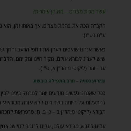
עשר מכות מצרים – מה הן אומרות?
הקב"ה הכה את בהמת מצרים. אך באותו זמן, הוא ג
ע"מ רט"ז).
כאשר אנחנו שואפים לעדן את דחפי הרעב והחך של
שיש לערוג לבורא עולם, מקור חיינו ומקיימם, הקב
עוד יותר (ליקוטי מוהר"ן א, ס"ז).
ובזרוע נטויה – חרב התפילה כובשת
ככל שאנחנו נעשים מודעים יותר למרחק בינינו לבין 
להתעלות על היותנו בשר ודם ללא עזרה מבורא עול
הבורא (ליקוטי מוהר"ן ב – ג, ב, ח, פרפראות לחכמה,
עלינו לתבוע מבורא עולם, עלינו ל"זמר למי שנוצחין