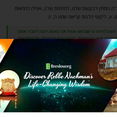
"ה ממתין לבקשות שלנו, לתחינות שלנו, אפילו למחאות
, ע, ליקוטי הלכות קריאת שמע ה, י).
 רוצה להיות מי שבראת אותי! אני באמת רוצה לעבוד אותך
 מסיטים אותי מהמסלול.
"הגיע הזמן שנתעלה על החולשות
 כמה זמן עוד תמנע מאיתנו את הסיוע האלוקי שלך? ודאי
שכוח את העבר ולחולל את העתיד לבוא!"
די. הוא מכיר את המודעות של כל אחד ואחד. מודעותו
 "תבע" מאת הבורא "את פירעון השטר" הוא עשה זאת
ם, ואת הניסים של הגאולה, כך מגלה לנו רבי נתן מברסלב
 משה הושיט את ידיו בתפילה מעין זו אל הקב"ה, הייתה זו