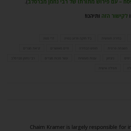
ח – עם פירוש מתורתו של רבי נחמן מברסלב
).
ו
לקישור הזה
ותיהנו
!
בחירה חופשית
ביד חזקה וזרוע נטויה
דרי מטה
השגחה פרטית
חופש הבחירה
חיים מאושרים
יציאת מצרים
יסים
ניצחון
עצות מעשיות
עשר מכות מצרים
רבי נחמן מברסלב
לה
תפילה אישית
Chaim Kramer is largely responsible for