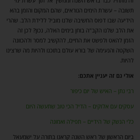
זה מתחיל כבר בראש השנה וממשיך אל תוך עשרת ימי
תשובה – עשרת הימים הנוראים, שהם המקום והזמן בהא
הידיעה שבו דפוס החשיבה שלנו מוביל ללידת הלב. שהרי
את הלב שלנו הקב"ה בוחן בימים האלה, נכון? לכן זה
הזמן להאט ולפשט את החיים, להקשיב למסר ולהכוונה
השקטה והנעימה של בורא עולם בתוכנו ולהיות מה שרצינו
להיות.
אולי גם זה יעניין אתכם:
רבי נתן – האיש של יום כיפור
עסקים עם אלוקים – הדיל הכי טוב שתעשה היום
כלי הנשק של הידיים – תפילה ואמונה
ביום הראשון של ראש השנה קראנו בתורה על ישמעאל