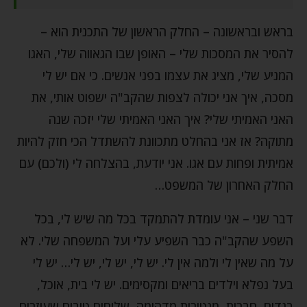
בראש ובראשונה – החלק הראשון של התכנית הוא –
להסיר את המסכות שלי – האופן שבו הגאווה שלי, האגו
המניע שלי, מציג את עצמו בפני אנשים. כי אם יש לי
מסכה, איך אני יכולה לצפות שהקב"ה ישפוט אותי, את
האני האמיתי שלי? איך האני האמיתי שלי יזכה שנה
מתוקה? אז אני בהחלט מתכוונת להשתדל הכי חזק להיות
אמיתית ופחות עם אגו. אני יודעת, בהצלחה לי (ולכם) עם
החלק האחרון של המשפט…
דבר שני – אני עומדת להתמקד בכל מה שיש לי, בכל
השפע שהקב"ה כבר השפיע עלי ועל המשפחה שלי. לא
על מה שאין לי ולמה אין לי. יש לי, יש לי, יש לי… יש לי
בעל נפלא וילדים בריאים ומקסימים. יש לי בית, אוכל,
בגדים, חברות, מנטורית מדהימה, שליחים טובים שעוזרים