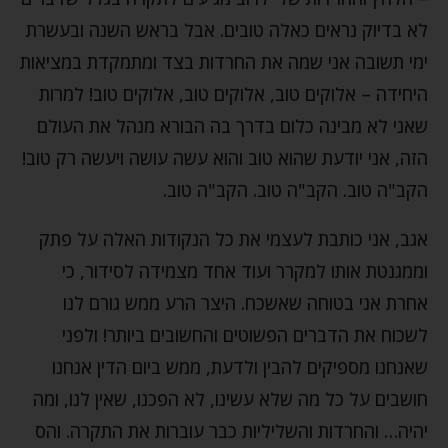
לא בדיוק נראים כאלה טובים. אבל בראש השנה ובעשרת
ימי תשובה אני שמה את החרדות בצד ומתמקדת במציאות
היחידה – אלוקים טוב, אלוקים טוב, אלוקים טוב! למרות
שאני לא מבינה כלום בדרך בה הבורא מנהל את העולם
הזה, אני יודעת שהוא טוב והוא עשה עושה ויעשה רק טוב!
הקב"ה טוב. הקב"ה טוב. הקב"ה טוב.
אגב, אני כותבת לעצמי את כל הנקודות האלה על פתק
וממגנטת אותו למקרר ועוד אחד מצמידה לסידור, כי
אחרת אני בטוחה שאשכח. היצר הרע ממש גורם לנו
לשכוח את הדברים הפשוטים והחשובים ביותר! ולפני
שאנחנו מספיקים להבין ולדעת, ממש ביום הדין אנחנו
חושבים על כל מה שלא עשינו, לא הפכנו, שאין לנו, ומה
יהיה… והחרדות והשליליות כבר עוברות את התקרה. והס