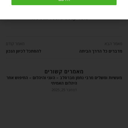
So many years after his passing
we still feel a deep void.
מאמר הבא
מאמר קודם
מדברים כל הדרך הביתה
להסתכל לכיוון הנכון
מאמרים קשורים
מעשיות ומשלים מרבי נחמן מברסלב – העני והיהלום – החיפוש אחר
היהלום האמיתי
דצמבר 25, 2025