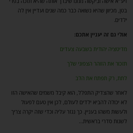
זיע"א אישה וביקשה ממנו שיברך אותה שהיא תזכה בפרי
בטן, מכיוון שהיא נשואה כבר כמה שנים ועדיין אין לה
ילדים.
אולי גם זה יעניין אתכם:
מדיטציה יהודית בשבעה צעדים
תזכור את הזוהר הצפוני שלך
לתת, רק תפתח את הלב
לאחר שהצדיק התפלל, הוא קיבל משמים שהאישה הזו
לא יכולה להביא ילדים לעולם, לכן אין טעם לפעול
ולעשות משהו בעניין. כך נגזר עליה וכדי שזה יקרה צריך
לשנות סדרי בראשית…