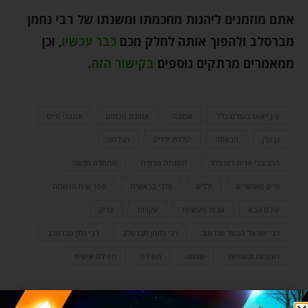
אתם מוזמנים ליהנות מחכמתו ומשנתו של רבי נחמן
מברסלב ולהפוך אותה לחלק מכם
כבר עכשיו
,
וכן
ממאמרים מרתקים נוספים
בקישור הזה
.
אין ייאוש בעולם כלל
אמונה
אמונת חכמים
אתגרי חיים
גן עדן
הבטחה
הולדת ילדים
הצלחה
הרב צבי אריה רוזנפלד
השגחה פרטית
התחלה חדשה
חיים מאושרים
ילדים
סדרי בראשית
ספר שיח הנשמה
עולם הבא
עצות מעשיות
עקרות
צדיק
רבי ישראל הבעל שם טוב
רבי נחמן מברסלב
רבי נתן מברסלב
רוחניות וגשמיות
שמחה
תפילה
תפילה אישית
0 תגובות