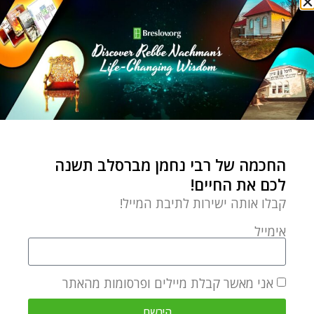
ZVI ARYEH ROSENFELD
The 11th of Kislev is the yahrzeit
of Rabbi Zvi Aryeh Rosenfeld Z"L.
He brought many to the
teachings of Rabbeinu Zal. He
החכמה של רבי נחמן מברסלב תשנה
enriched every mitzva and every
לכם את החיים!
nuance of kedusha with down-to-
קבלו אותה ישירות לתיבת המייל!
earth excitement, total faith and
אימייל
bitachon. We are sincerely
grateful for a rabbi who was one-
אני מאשר קבלת מיילים ופרסומות מהאתר
stop source for amazing
ruchnious and gashmious advice.
הירשם