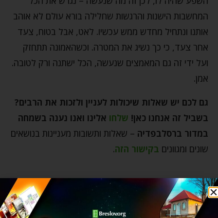
השפע שהיה לו, לכן זה מה שנעשה – נגרש את הכל
המחשבות הישנות והרגשות שחלילה בורא עולם לא אוהב
אותנו ונתחיל מחדש ממש עכשיו. לאט, אבל בטוח, צעד
אחר צעד, כי כך נשיג את המטרה. וכשהאמונה תתחזק
ועל ידי זה גם המאמצים שנעשה, הכל ישתנה ורק לטובה.
אמן.
גם לכם יש שאלות שיכולות לעניין ולזכות את הרבים?
בשביל זה אנחנו כאן
!
שלחו
אלינו ואנו נענה בשמחה
במדור ברסלבפדיה
– שאלות ותשובות מעניינות בנושאים
שונים ומגוונים
בקישור הזה
.
אהבה
אהבה אינסופית
אמונה
אתגרי חיים
בן של מלך
ברסלבפדיה
חטאים
חיים מאושרים
טעות
יהדות