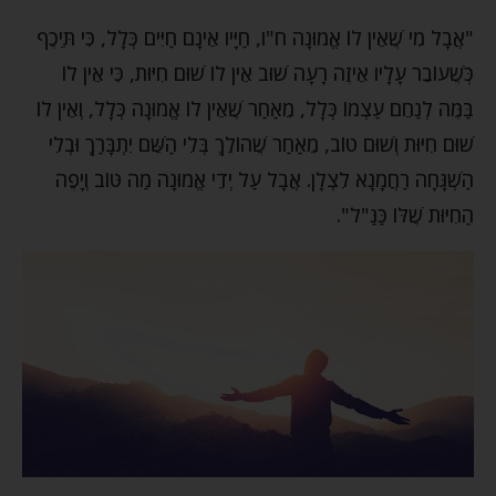
"אֲבָל מִי שֶׁאֵין לוֹ אֱמוּנָה ח"ו, חַיָּיו אֵינָם חַיִּים כְּלָל, כִּי תֵּיכֶף
כְּשֶׁעוֹבֵר עָלָיו אֵיזֶה רָעָה שׁוּב אֵין לוֹ שׁוּם חִיּוּת, כִּי אֵין לוֹ
בַּמֶּה לְנַחֵם עַצְמוֹ כְּלָל, מֵאַחַר שֶׁאֵין לוֹ אֱמוּנָה כְּלָל, וְאֵין לוֹ
שׁוּם חִיּוּת וְשׁוּם טוֹב, מֵאַחַר שֶׁהוֹלֵךְ בְּלִי הַשֵּׁם יִתְבָּרַךְ וּבְלִי
הַשְׁגָּחָה רַחֲמָנָא לִצְלָן. אֲבָל עַל יְדֵי אֱמוּנָה מַה טּוֹב וְיָפֶה
הַחִיּוּת שֶׁלּוֹ כַּנַּ"ל".