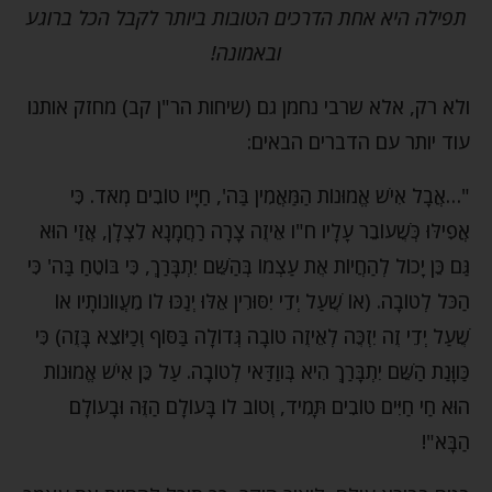
תפילה היא אחת הדרכים הטובות ביותר לקבל הכל ברוגע
ובאמונה!
ולא רק, אלא שרבי נחמן גם (שיחות הר"ן קב) מחזק אותנו
עוד יותר עם הדברים הבאים:
"…אֲבָל אִישׁ אֱמוּנוֹת הַמַּאֲמִין בַּה', חַיָּיו טוֹבִים מְאֹד. כִּי
אֲפִילּוּ כְּשֶׁעוֹבֵר עָלָיו ח"ו אֵיזֶה צָרָה רַחֲמָנָא לִצְלָן, אֲזַי הוּא
גַּם כֵּן יָכוֹל לְהַחֲיוֹת אֶת עַצְמוֹ בְּהַשֵּׁם יִתְבָּרַךְ, כִּי בּוֹטֵחַ בַּה' כִּי
הַכֹּל לְטוֹבָה. (אוֹ שֶׁעַל יְדֵי יִסּוּרִין אֵלּוּ יְנַכּוּ לוֹ מֵעֲווֹנוֹתָיו אוֹ
שֶׁעַל יְדֵי זֶה יִזְכֶּה לְאֵיזֶה טוֹבָה גְּדוֹלָה בַּסּוֹף וְכַיּוֹצֵא בָּזֶה) כִּי
כַּווָּנַת הַשֵּׁם יִתְבָּרַךְ הִיא בְּווַדַּאי לְטוֹבָה. עַל כֵּן אִישׁ אֱמוּנוֹת
הוּא חַי חַיִּים טוֹבִים תָּמִיד, וְטוֹב לוֹ בָּעוֹלָם הַזֶּה וּבָעוֹלָם
הַבָּא"!