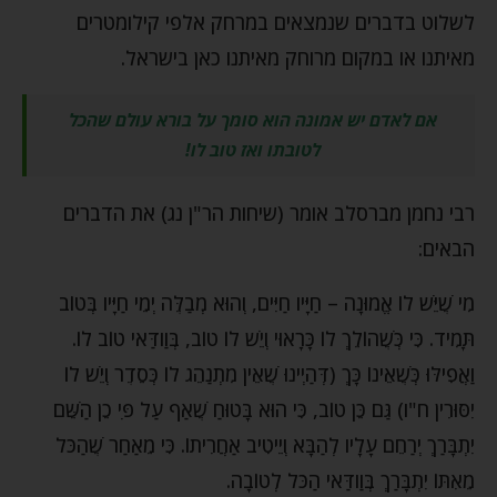
לשלוט בדברים שנמצאים במרחק אלפי קילומטרים
מאיתנו או במקום מרוחק מאיתנו כאן בישראל.
אם לאדם יש אמונה הוא סומך על בורא עולם שהכל
לטובתו ואז טוב לו!
רבי נחמן מברסלב אומר (שיחות הר"ן נג) את הדברים
הבאים:
מִי שֶׁיֵּשׁ לוֹ אֱמוּנָה – חַיָּיו חַיִּים, וְהוּא מְבַלֶּה יְמֵי חַיָּיו בְּטוֹב
תָּמִיד. כִּי כְּשֶׁהוֹלֵךְ לוֹ כָּרָאוּי וְיֵשׁ לוֹ טוֹב, בְּוַודַּאי טוֹב לוֹ.
וַאֲפִילּוּ כְּשֶׁאֵינוֹ כָּךְ (דְּהַיְינוּ שֶׁאֵין מִתְנַהֵג לוֹ כְּסֵדֶר וְיֵשׁ לוֹ
יִסּוּרִין ח"ו) גַּם כֵּן טוֹב, כִּי הוּא בָּטוּחַ שֶׁאַף עַל פִּי כֵן הַשֵּׁם
יִתְבָּרַךְ יְרַחֵם עָלָיו לְהַבָּא וְיֵיטִיב אַחֲרִיתוֹ. כִּי מֵאַחַר שֶׁהַכֹּל
מֵאִתּוֹ יִתְבָּרַךְ בְּוַודַּאי הַכֹּל לְטוֹבָה.