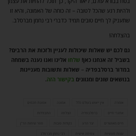
בטח בבורא עולם, ליאור היקר, כך תוכל להחיות את עצמך
ולהיות רגע שהכל לטובה – זה כוחה של האמונה, והיא זו
שתעניק לך חיים טובים תמיד כדברי רבי נחמן מברסלב.
בהצלחה!
גם לכם יש שאלות שיכולות לעניין ולזכות את הרבים?
בשביל זה אנחנו כאן
!
שלחו
אלינו ואנו נענה בשמחה
במדור ברסלבפדיה
–
שאלות ותשובות מעניינות
בנושאים שונים ומגוונים
בקישור הזה
.
אזמרה
אין ייאוש בעולם כלל
אמונה
אמונת חכמים
אתגרי חיים
ברסלבפדיה
הצלחה
התבודדות
חיים מאושרים
יצר הרע
נקודות טובות
ספר שיחות הר"ן
עצות מעשיות
צמיחה אישית
רבי נחמן מברסלב