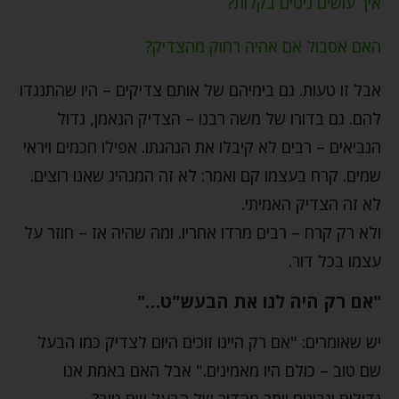
איך עושים ניסים בקלות?
האם אסבול אם אהיה רחוק מהצדיק?
אבל זו טעות. גם בימיהם של אותם צדיקים – היו שהתנגדו
להם. גם בדורו של משה רבנו – הצדיק הנאמן, גדול
הנביאים – רבים לא קיבלו את הנהגתו. אפילו חכמים ויראי
שמים. קרח בעצמו קם ואמר: לא זה המנהיג שאנו רוצים.
לא זה הצדיק האמיתי.
ולא רק קרח – רבים מרדו אחריו. ומה שהיה אז – חוזר על
עצמו בכל דור.
"אם רק היה לנו את הבעש"ט…"
יש שאומרים: "אם רק היינו זוכים היום לצדיק כמו הבעל
שם טוב – כולם היו מאמינים." אבל האם באמת אנו
גדולים ונבונים יותר מהדור של הבעל שם טוב?