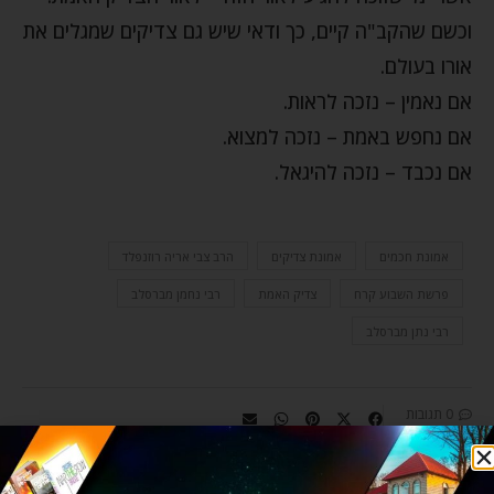
וכשם שהקב"ה קיים, כך ודאי שיש גם צדיקים שמגלים את
אורו בעולם.
אם נאמין – נזכה לראות.
אם נחפש באמת – נזכה למצוא.
אם נכבד – נזכה להיגאל.
אמונת חכמים
אמונת צדיקים
הרב צבי אריה רוזנפלד
פרשת השבוע קרח
צדיק האמת
רבי נחמן מברסלב
רבי נתן מברסלב
0 תגובות