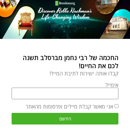
ZVI ARYEH ROSENFELD
The 11th of Kislev is the yahrzeit
of Rabbi Zvi Aryeh Rosenfeld Z"L.
He brought many to the
teachings of Rabbeinu Zal. He
enriched every mitzva and every
החכמה של רבי נחמן מברסלב תשנה
nuance of kedusha with down-to-
לכם את החיים!
earth excitement, total faith and
קבלו אותה ישירות לתיבת המייל!
bitachon. We are sincerely
אימייל
grateful for a rabbi who was one-
stop source for amazing
אני מאשר קבלת מיילים ופרסומות מהאתר
ruchnious and gashmious advice.
So many years after his passing
הירשם
we still feel a deep void.