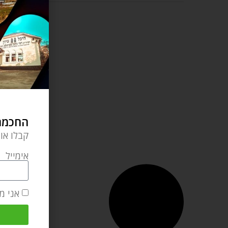
החכמה 
קבלו או
אימייל
אני מ