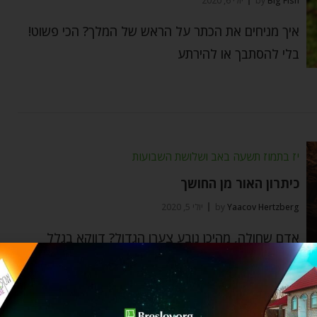
Big Fish
by
יולי 6, 2020
איך מניחים את הכתר על הראש של המלך? הכי פשוט!
בלי להסתבך או להירתע
יז בתמוז תשעה באב ושלושת השבועות
כיתרון האור מן החושך
Yaacov Hertzberg
by
יולי 5, 2020
אדם שחולה, מהיכן נובע צערו הגדול? דווקא בגלל
שהוא יודע שיש מצב תקין שבו