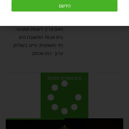
ממשיכים בדרך אבא
הירשם
by
Chaim Kramer
נובמבר 14, 2019
האם צריך לשנות ממנהגי
בית אבא? התשובה היא
חד-משמעית: עיינו בשולחן
ערוך. כמו שכתוב
טען מאמרים נוספים