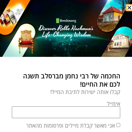
השקפה וחכמה יהודית
אל תהיו נוקשים
by
Chaim Kramer
נובמבר 17, 2019
אל תהיו נוקשים! הקיצוניות
החכמה של רבי נחמן מברסלב תשנה
היא דבר מיותר מאוד ואפשר
לכם את החיים!
ליהנות מהיהדות מתוך
קבלו אותה ישירות לתיבת המייל!
מתיקות נפלאה,
אימייל
אני מאשר קבלת מיילים ופרסומות מהאתר
השקפה וחכמה יהודית