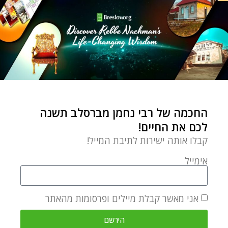
פשוט ועמוק
תוספת לפרשת השבוע
ויקהל פקודי
Refael Kramer
by
מרץ 1, 2021
החכמה של רבי נחמן מברסלב תשנה
על מנת להבין את הדברים,
לכם את החיים!
נקדים בקצרה את אחד
קבלו אותה ישירות לתיבת המייל!
היסודות שרבי נחמן מלמד:
"עיקר
אימייל
אני מאשר קבלת מיילים ופרסומות מהאתר
הירשם