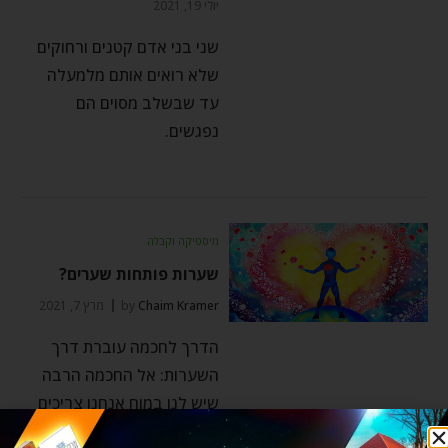
יולי 19, 2021
שני בני אדם קטנים ורחוקים
שלא רואים אותם מלמעלה
עד שבשלב מסוים הם
נפגשים.
מיסטיקה וקבלה
שערות פותחות שערים?
Chaim Kramer
by
מרץ 7, 2021
הדרך לחכמה עוברת דרך
השערות: אל החכמה הרבה
שיש לנו במוח אנחנו צריכים
להגיע