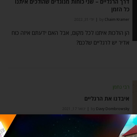
דרך הרגליים – שני כוחות מנוגדים שהולכים איתנו
כל הזמן
Chaim Kramer
by
יולי 31, 2022
הן הולכות איתנו לכל מקום, אבל האם ידעתם איזה כוח
אדיר יש לרגליים שלכם?
רבי נחמן
איבדנו את הרגליים
Davy Dombrowsky
by
ינואר 17, 2021
איבדנו את הרגליים: בימים בהם הרגליים כבר לא
ממהרות לקחת אותנו לשום מקום זה