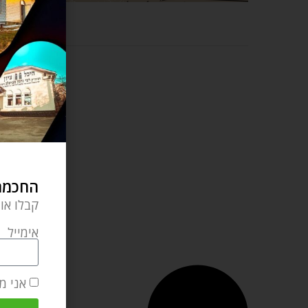
החכמה 
קבלו או
אימייל
אני מ