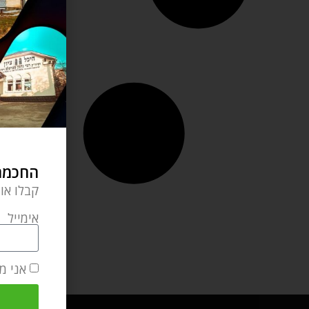
החכמה 
קבלו או
אימייל
אני מ