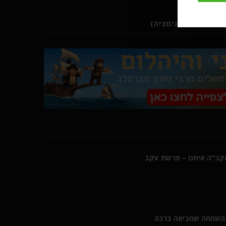
ב (סרטוני אנימציה)
הקב"ה איתנו – פרשת עקב
השמחה שמביאה ברכה