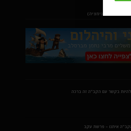
ב (סרטוני אנימציה)
היות בקשר עם הקב"ה זה ברכה
הקב"ה איתנו – פרשת עקב