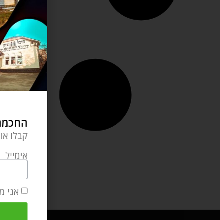
החכמה 
קבלו או
אימייל
אני מ