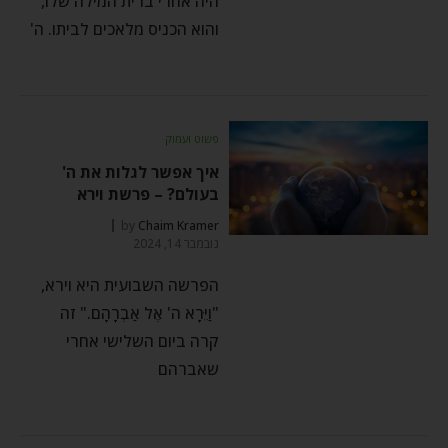
היה אחרי ברית המילה שלו,
והוא הכניס מלאכים לביתו. ה'
פשוט ועמוק
איך אפשר לגלות את ה'
בעולם? – פרשת וירא
by
Chaim Kramer
נובמבר 14, 2024
הפרשה השבועית היא וירא,
"וַיֵּרָא ה' אֶל אַבְרָהָם." זה
קרה ביום השלישי אחרי
שאברהם