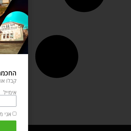
החכמה 
קבלו או
אימייל
אני מ