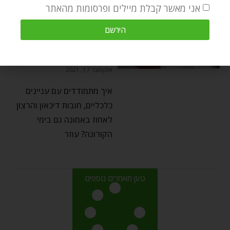
אני מאשר קבלת מיילים ופרסומות מהאתר
ברסלבפדיה - שאלות ותשובות
הירשם
כסף חובות דיכאון ואמונה
by
Ozer Bergman
אוקטובר 17, 2021
איך מתמודדים עם עניינים
כלכליים, חובות דיכאון והרצון
לאחוז באמונה גם בימי
הקורונה? עוזר
טען מאמרים נוספים