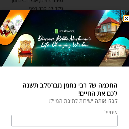
נפרד מחיינו, אבל רבי נחמן
גילה לנו כבר לפני
רבי נחמן
כמה רחוק ככה קרוב, כמה
נסתר ככה אמיתי יותר
מתמיד
by
Davy Dombrowsky
אוקטובר 24, 2021
החכמה של רבי נחמן מברסלב תשנה
כולם מסתכלים על עצמם
לכם את החיים!
ועל העולם ומייחלים לימים
קבלו אותה ישירות לתיבת המייל!
טובים יותר. אבל כמה שזה
אימייל
רחוק