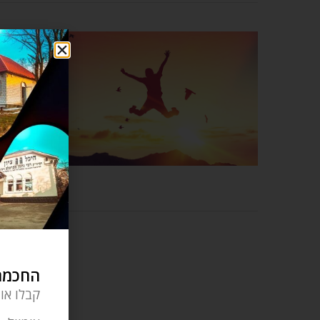
החכמה 
קבלו או