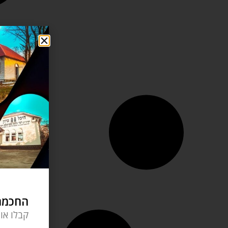
החכמה 
קבלו או