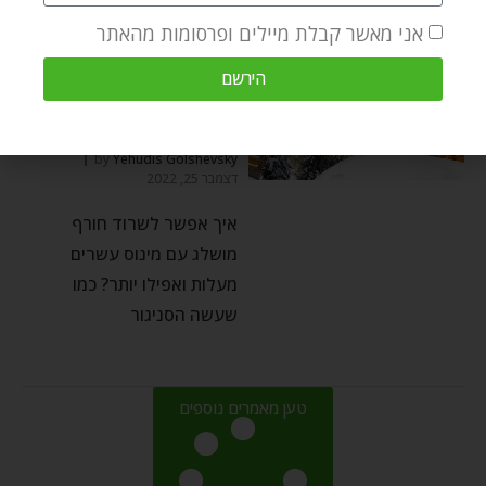
אני מאשר קבלת מיילים ופרסומות מהאתר
הירשם
רבי נחמן
לשרוד את החורף
by
Yehudis Golshevsky
דצמבר 25, 2022
איך אפשר לשרוד חורף
מושלג עם מינוס עשרים
מעלות ואפילו יותר? כמו
שעשה הסניגור
טען מאמרים נוספים