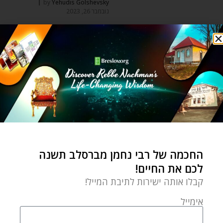
by
Yehudis Golshevsky
נובמבר 26, 2023
עשו את זה קודם עכשיו
תורכם: מנטרה אחת של רבי
נתן זה כל מה
השקפה וחכמה יהודית
מה הסיפור של החורף?
breslov.org
by
ינואר 1, 2023
החכמה של רבי נחמן מברסלב תשנה
לכם את החיים!
עונת החורף היא אחת
מארבע העונות בשנה
קבלו אותה ישירות לתיבת המייל!
שאנחנו הכי לא מתחברים
אימייל
אליה. למה זה