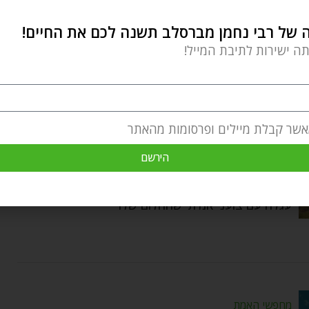
של רבי נחמן מברסלב תשנה לכם את החיים!
תה ישירות לתיבת המייל!
סיפורים מהלב
אשר קבלת מיילים ופרסומות מהאתר
דרך הצוענים – מסע ההשגחה של יחיאל
Michael Har Lev
by
מרץ 8, 2020
הירשם
יום אחד הופיע בגואה מחזה מרתק שקסם ליחיאל:
עגלה עם צועני אמיתי שהחלום שלו
מחפשי האמת