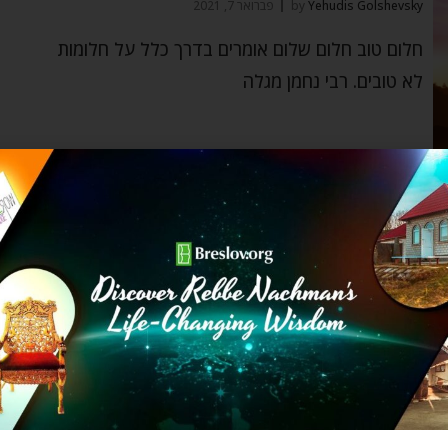
Yehudis Golshevsky
by
פברואר 7, 2021
חלום טוב חלום שלום אומרים בדרך כלל על חלומות
לא טובים. רבי נחמן מגלה
רבי נחמן
פרויקט שישים גיבורים שרי האלף – פירוש נעימות
נצח
breslov.org
by
ספטמבר 29, 2020
חולמים להיות גיבורים? רוצים להיות שותפים בספרו של
רבי נחמן מברסלב ליקוטי מוהר"ן? אנחנו