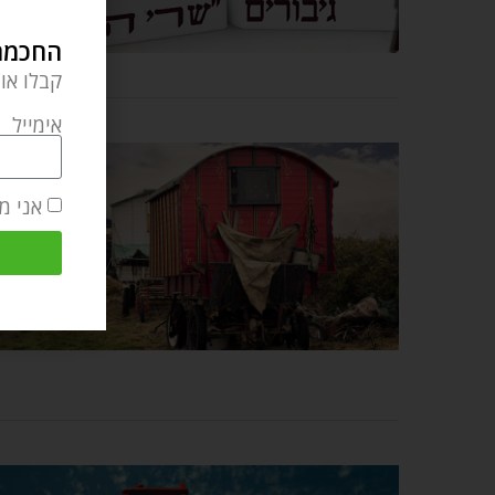
החכמה 
קבלו או
אימייל
אני מ