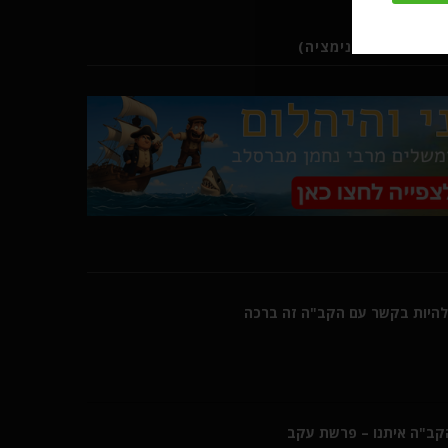
ב (סרטוני אנימציה)
היות בקשר עם הקב"ה זה ברכה
הקב"ה איתנו – פרשת עקב