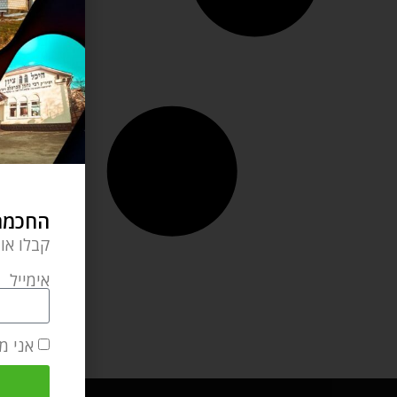
החכמה 
קבלו או
אימייל
אני מ