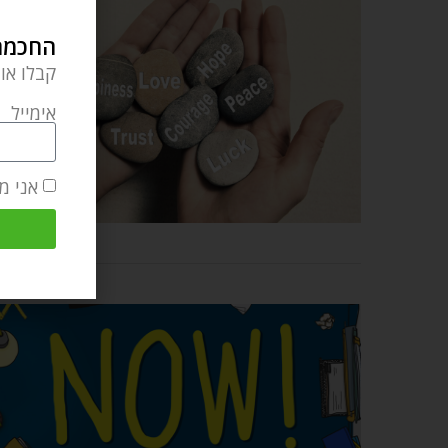
החכמה 
קבלו או
אימייל
אני מ