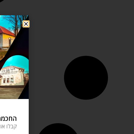
החכמה 
קבלו או