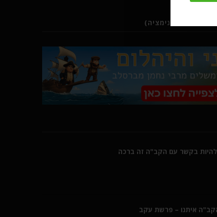
ב (סרטוני אנימציה)
היות בקשר עם הקב"ה זה ברכה
הקב"ה איתנו – פרשת עקב