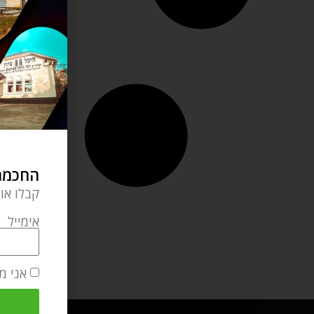
החכמה 
קבלו או
אימייל
אני מ