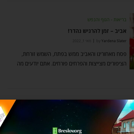
בריאות - הגוף והנפש
אביב – זמן להרגיש נהדר!
Yardena Slater
by
מאי 1, 2022
פסח מאחורינו והאביב ממש בפתח, השמש זורחת,
הציפורים מצייצות והפרחים פורחים. אתם יודעים מה
צמיחה אישית
אמונה חזקה כמו אגם קפוא
Ozer Bergman
by
אפריל 14, 2022