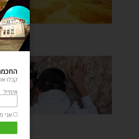
החכמה 
קבלו או
אימייל
אני מ