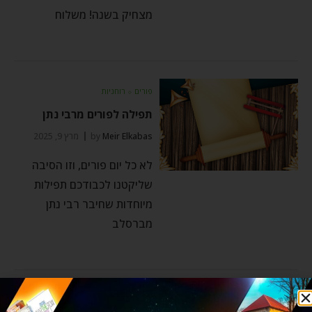
מצחיק בשנה! משלוח
פורים
⬦
רוחניות
תפילה לפורים מרבי נתן
Meir Elkabas
by
מרץ 9, 2025
לא כל יום פורים, וזו הסיבה
שליקטנו לכבודכם תפילות
מיוחדות שחיבר רבי נתן
מברסלב
בריאות - הגוף והנפש
⬦
פורים