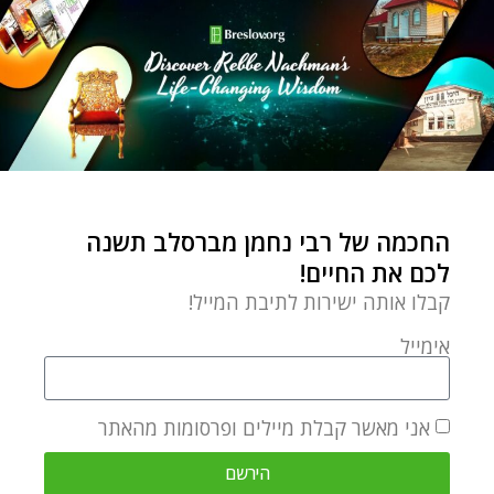
אומן ראש השנה
מסר בקודים והספר הסודי
by
Gedaliah Fleer
פברואר 23, 2020
החכמה של רבי נחמן מברסלב תשנה
איך השפיע הספר הסודי
לכם את החיים!
שנכתב בכתב סתרים וקודים
לפני מאות שנים על הנסיעה
קבלו אותה ישירות לתיבת המייל!
לאומן
אימייל
אני מאשר קבלת מיילים ופרסומות מהאתר
הירשם