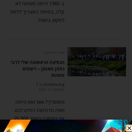
ב-1965 הייתה משימה לא
קלה, במיוחד כשצריך ללמוד
לתקוע בשופר.
אומן ראש השנה
הנסיעה הראשונה שלי לרבי
נחמן מאומן – רשמים
וחוויות
by
breslov.org
ספטמבר 5, 2021
והתשליך? ואוו! זאת הייתה
חוויה מדהימה! דמיינו לכם
את התמונה הזאת: 25,000
אנשים!!! מקיפים