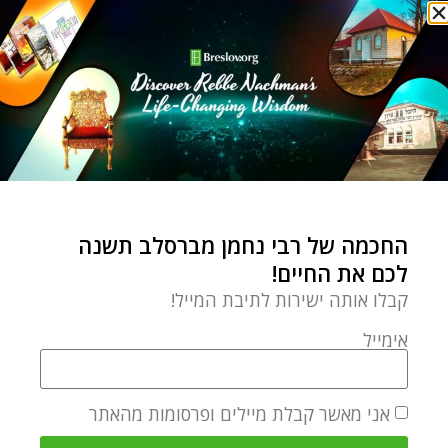
אהבת חינם
בית כנסת
התבודדות
חג חנוכה
חינוך יהודי
יחידי סגולה
יצירתיות
ירושלים
מצוות צדקה
עבודת השם
פשטות ותמימות
רבי נחמן מברסלב
שלום
שמחה
שנאת חינם
תפילה
תפילה אישית
תפילת שחרית
תרי"ג מצוות
החכמה של רבי נחמן מברסלב תשנה
0 תגובות
לכם את החיים!
קבלו אותה ישירות לתיבת המייל!
אימייל
OZER BERGMAN
Ozer Bergman is an editor for the
אני מאשר קבלת מיילים ופרסומות מהאתר
Breslov Research Institute, a