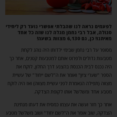
לפעמים נראה לנו שהבלתי אפשרי נועד רק ליחידי
סגולה, אבל רבי נחמן מגלה לנו שזה כל אחד
מאיתנו! כן, גם 6,130 מצוות בשעה!
מסופר על רבי נחמן שבימי ילדותו היה נוהג לקחת
מטבעות גדולים ולפרוט אותם למטבעות קטנים, אחר כך
היה נכנס לבית הכנסת בהצנע דרך החלון, לוקח את
הספר "שערי ציון" ואומר את ה"לשם ייחוד" של עשיית
מצווה (תפילה הנאמרת לפני עשיית מצווה) ואז היה לוקח
מטבע אחד ומשלשל אותו לקופת הצדקה.
אחר כך חזר ועשה את עצמו כמסיח את דעתו מנתינת
הצדקה, שוב אומר את ה"לשם יחוד" ושוב משלשל מטבע