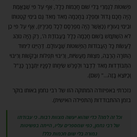
פְּשׁוּטוֹת לְגַמְרֵי בְּלִי שׁוּם חָכְמוֹת כְּלָל, אַף עַל פִּי שֶׁבֶּאֱמֶת
הָיָה חָכָם גָּדוֹל וּמֻפְלָג בְּחָכְמָה מְאֹד מְאֹד גַּם בִּימֵי קַטְנוּתוֹ
וּבִימֵי נְעוּרָיו (כַּאֲשֶׁר הָיָה מְפֻרְסָם לְכָל מַכִּירָיו), אַף עַל פִּי כֵן
לֹא הִשְׁתַּמֵּשׁ בְּשׁוּם חָכְמָה כְּלָל בַּעֲבוֹדַת ה', רַק הָיָה נוֹהֵג
לַעֲשׂוֹת כָּל הָעֲבוֹדוֹת הַפְּשׁוּטוֹת שֶׁבָּעוֹלָם. דְּהַייְנוּ לִימּוּד
הַתּוֹרָה הַרְבֵּה, מִצְווֹת מַעֲשִׂיּוֹת, וְרִיבּוּי תְּפִלּוֹת וּבַקָּשׁוֹת וְרִיבּוּי
הִתְבּוֹדְדוּת מְאֹד לְדַבֵּר וּלְפָרֵשׁ שִׂיחָתוֹ לְפָנָיו יִתְבָּרַךְ כַּנַּ"ל
וְכַיּוֹצֵא בָּזֶה…" (שם).
נזכרתי באפיזודה המתוקה הזו של רבי נחמן באותו בוקר
בזמן ההתבודדות (התפילה האישית).
וכל זה למה? כדי שהוא יעשה מצוות רבות. כי עבודתו
של רבי נחמן, כפי שמספרים עליו, הייתה בפשיטות
גמורה בלי שום חכמות כלל!