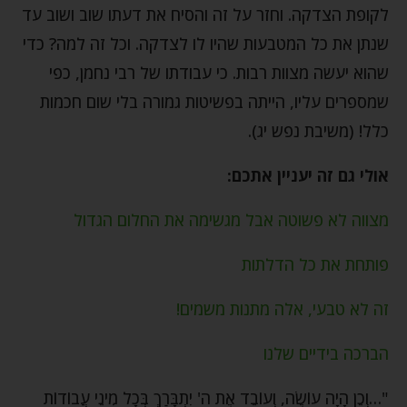
לקופת הצדקה. וחזר על זה והסיח את דעתו שוב ושוב עד
שנתן את כל המטבעות שהיו לו לצדקה. וכל זה למה? כדי
שהוא יעשה מצוות רבות. כי עבודתו של רבי נחמן, כפי
שמספרים עליו, הייתה בפשיטות גמורה בלי שום חכמות
כלל! (משיבת נפש יג).
אולי גם זה יעניין אתכם:
מצווה לא פשוטה אבל מגשימה את החלום הגדול
פותחת את כל הדלתות
זה לא טבעי, אלה מתנות משמים!
הברכה בידיים שלנו
"…וְכֵן הָיָה עוֹשֶׂה, וְעוֹבֵד אֶת ה' יִתְבָּרַךְ בְּכָל מִינֵי עֲבוֹדוֹת