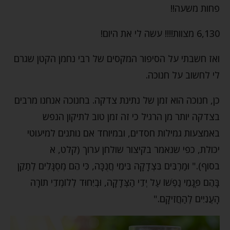
פחות משעה!!
6,130 מצוות!!!! עשה לי את היום!
ואז חשבתי על הסיפור המקסים של רבי נחמן הקטן שגרם
לי לחשוב על חנוכה.
כן, חנוכה הוא זמן של נתינת צדקה. בחנוכה אנחנו מרבים
בצדקה יותר מן הרגיל כי זה זמן טוב לתיקון הנפש
באמצעות גמילות חסדים, ובמיוחד אם נותנים למיעוטי
יכולת, כפי שנאמר בקיצור שולחן ערוך (קלט, א
בסוף)." וּמַרְבִּים בִּצְדָקָה בִּימֵי חֲנֻכָּה, כִּי הֵם מְסֻגָּלִים לְתַקֵן
בָּהֶם פְּגָמֵי נַפְשׁוֹ עַל יְדֵי הַצְּדָקָה, וּבְיִחוּד לְלוֹמְדֵי תוֹרָה
הָעֲנִיִים לְהַחֲזִיקָם."