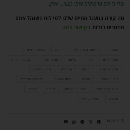
שלי כי הם מרחיקים אותי ממך… אמן!
מה קורה במעגל החיים שלנו לפי לוח השנה? אתם
מוזמנים לגלות
בקישור הזה
.
אהבה
אין ייאוש בעולם כלל
אמונה
אמונת חכמים
אתגרי חיים
דעת
הצלחה
חודש תמוז
חורבן בית המקדש
חיים מאושרים
חירות
יצר הרע
ליקוטי הלכות
ליקוטי מוהר"ן
עבדות
עצות מעשיות
רבי נחמן מברסלב
רבי נתן מברסלב
רוחניות וגשמיות
שמחה
שעבוד
תפילה
תפילה אישית
0 תגובות