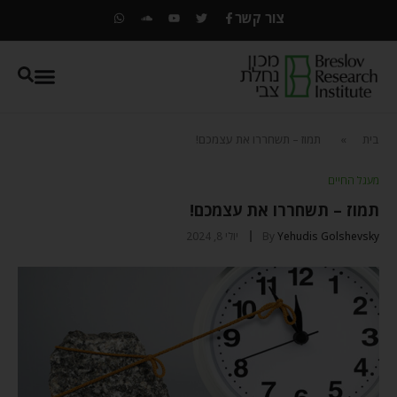
צור קשר
בית
»
תמוז – תשחררו את עצמכם!
מעגל החיים
תמוז – תשחררו את עצמכם!
Yehudis Golshevsky
By
יולי 8, 2024