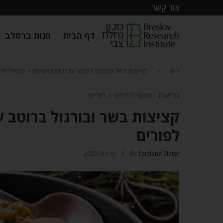
צור קשר
דף הבית
חנות ברסלב
בית
»
קציצות בשר ובורגול ברוטב עגבניות ושעועית – תבשיל פרס
בריאות - הגוף והנפש
⬦
פורים
קציצות בשר ובורגול ברוטב ע
לפורים
Yardena Slater
By
מרץ 9, 2025