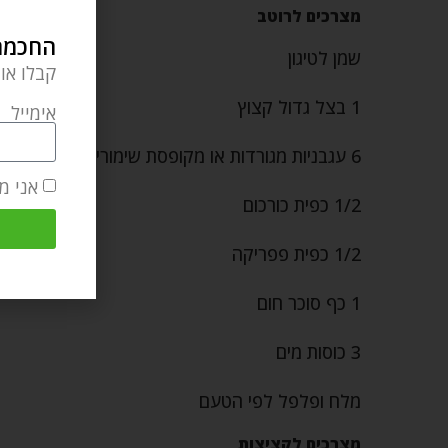
מצרכים לרוטב
החכמה 
שמן לטיגון
קבלו או
1 בצל גדול קצוץ
אימייל
6 עגבניות מגורדות או מקופסת שימורים אחת גדולה של עגבניות חתוכות
אני מ
1/2 כפית כורכום
1/2 כפית פפריקה
1 כף סוכר חום
3 כוסות מים
מלח ופלפל לפי הטעם
מצרכים לקציצות