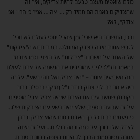
כולם שואפים מעצם טבעם להיות צדיקים, איך זה
שהצדיקים באמת הם תמיד רק …. אה … אני? כי הרי "אני
צודק", לא?
ובכן, התשובה היא שכל זמן שהכל יחסי לעולם לא נוכל
לגבש אמות מידה לצדק המוחלט. תמיד תבוא ה"צידקות"
של האחד על חשבון ה"צידקות" של השני, וכמו שנרמז
במאמר חז"ל: לפני שמורידים את הנשמה של אדם לעולם
הזה משביעים אותה – "היה צדיק ואל תהי רשע". על זה
היה אומר רבי לוי יצחק בנדר ז"ל (מזקני ברסלב בדור
הקודם) שמשביעים את האדם שיהיה צדיק אבל מוסיפים
על זה שבועה נוספת, שלא יהיה רשע עם הצידקות שלו…
כי פעמים רבות כל כך האדם בטוח שהוא צדיק ובדרך
לצדק שלו דורך על כמה וכמה רגליים… ועל זה ישנה
אמרה מפורסמת: הדרך לגיהינום רצופה בכוונות טובות.