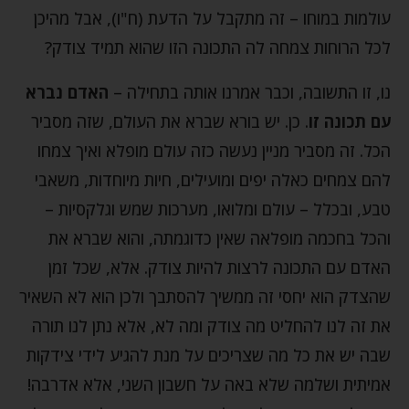
עולמות במוחו – זה מתקבל על הדעת (ח"ו), אבל מהיכן
לכל הרוחות צמחה לה התכונה הזו שהוא תמיד צודק?
נו, זו התשובה, וכבר אמרנו אותה בתחילה –
האדם נברא
עם תכונה זו
. כן. יש בורא שברא את העולם, שזה מסביר
הכל. זה מסביר מניין נעשה כזה עולם מופלא ואיך צמחו
להם צמחים כאלה יפים ומועילים, חיות מיוחדות, משאבי
טבע, ובכלל – עולם ומלואו, מערכות שמש וגלקסיות –
והכל בחכמה מופלאה שאין כדוגמתה, והוא שברא את
האדם עם התכונה לרצות להיות צודק. אלא, שכל זמן
שהצדק הוא יחסי זה ממשיך להסתבך ולכן הוא לא השאיר
את זה לנו להחליט מה צודק ומה לא, אלא נתן לנו תורה
שבה יש את כל מה שצריכים על מנת להגיע לידי צידקות
אמיתית ושלמה שלא באה על חשבון השני, אלא אדרבה!