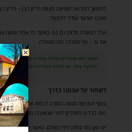
בהמשך הפרשה מופיעה מצוות פדיון הבן – פדיון הב
ושעם ישראל עתיד להיגאל.
אבל הגאולה תלויה גם בנו. כאשר כל אחד עושה את
את זה – אזי מתגלה כוח הגאולה.
המסר הוא שאחדות איננה אומרת שכולם צריכים להיו
ותפקיד אחר. יש יהודים ממדינות שונות, קהילות ש
כל
לשמור על עצמנו בדרך
בסוף הפרשה מצווה התורה לכסות את כלי המשכן בז
כוסו בבדים מיוחדים לפני שהועברו ממקום למקום.
יש כאן רמז עמוק לחיי האדם. כאשר אדם נמצא “בד