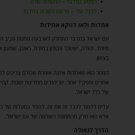
המסע במדבר – המשימה שלנו
הדגל שלי – פרשת השבוע במדבר
אחדות ולאו דווקא אחידות
עם ישראל במדבר התחלק לארבעה מחנות סביב המשכ
מיוחד. יהודה, יששכר וזבולון במזרח, ראובן, שמעון 
בצפון.
המסר הוא שאחדות איננה אומרת שכולם צריכים להיו
אחרים ותפקיד אחר. יש יהודים ממדינות שונות, קהיל
של כלל ישראל.
עלינו ללמוד לכבד זה את זה, להכיר במעלות של כל
אלא הוא חלק מהתמונה השלמה של עם ישראל.
הדרך לגאולה