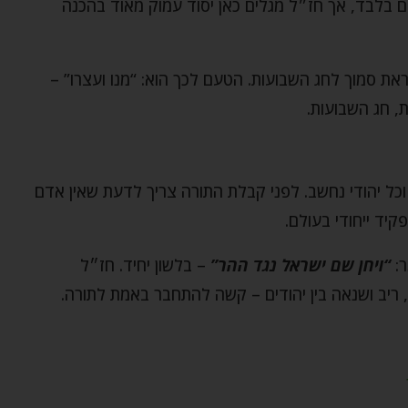
ם בלבד, אך חז״ל מגלים כאן יסוד עמוק מאוד בהכנה
ת סמוך לחג השבועות. הטעם לכך הוא: “מנו ועצרו” –
, חג השבועות.
כל יהודי נחשב. לפני קבלת התורה צריך לדעת שאין אדם
יד ייחודי בעולם.
ר:
“ויחן שם ישראל נגד ההר”
– בלשון יחיד. חז״ל
 ריב ושנאה בין יהודים – קשה להתחבר באמת לתורה.