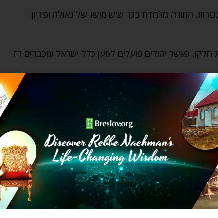
כורות. התורה מלמדת בכך שיש מושג של גאולה ופדיון,
 חלקו, כאשר יהודים פועלים למען כלל ישראל ומכבדים זה
ת אותו דבר. להפך – לכל אדם יש אופי אחר, כוחות אחרים
ונות ורקעים שונים, ודווקא מתוך השוני נבנית השלמות של
ל ישראל.
מן המסעות במדבר. הארון, המנורה, השולחן, ושאר הכלים
רך”, מחוץ למקומו הטבעי, הוא מושפע בקלות מהסביבה.