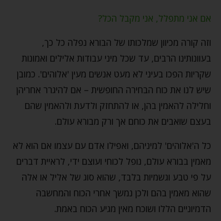
אם אני מתפלל, אני מקבל הכל?
וזה קורה מכיוון שמלכותו של הבורא נפלה כל כך,
בעוונותינו הרבים, עד שכל מיני עבודות אלילים ואמונות
שקריות הפכו בעיני לא מעט אנשים מעין 'אלוהים'. כמובן
שיש לנו את כוח הבחירה החופשית – אם להיגרר אחריהן
וחלילה להאמין בהן, או להתחזק ולדעת ולהאמין שהם
בעצם שואבים את כוחם אך ורק מבורא עולם.
כל ה'אלוהים' למיניהם, ואפילו אדם עם עצמו אם הוא לא
מאמין בבורא עולם, נופל לכוחי ועוצם ידי, לראיית דברים
על פי טבע וגשמיות בלבד, שהוא סוג של אליל או אלה
שהוא מאמין בהם ולכן נמשך אחרי הכוח והמחשבה
הדמיוניים הללו ושוכח מאין מגיע הכוח באמת.