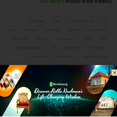
בנושאים שונים ומגוונים
בקישור הזה
.
אגו
אין ייאוש בעולם כלל
אמונה
אמונה נפולה
אמונת חכמים
אמת ושקר
אתגרי חיים
בורא עולם
גאווה
גלות
הצלחה
השגחה פרטית
התבודדות
חסיד ברסלב
כוחי ועוצם ידי
ליקוטי מוהר"ן
מלך
מעשה מאבידת בת מלך
ספר סיפורי מעשיות
עבודת אלילים
עצות מעשיות
רבי נחמן מברסלב
רוחניות וגשמיות
תפילה אישית
0 תגובות
OZER BERGMAN