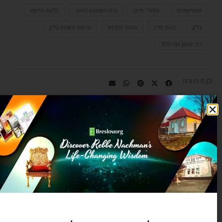
אנטישמיות
אתגרי חיים
בית המשפט בהאג
בלעם הרשע
בלק
בנות מדין
הזוהר הקדוש
פרשת השבוע בלק
רבי נחמן מברסלב
0 תגובות
CHAIM KRAMER
Chaim Kramer is largely
responsible for introducing Rebbe
Nachman’s teachings to today’s
generation. He is a sought-after
lecturer on Rebbe Nachman’s