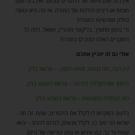
אין בזה שום סיפור של היהודים עצמם, ואין בזה שום
מצוות או דינים והלכות של התורה. אז מה היא עושה
כחלק מפרשיות התורה?
ור' נחמן ממשיך, בליקוטי מוהר"ן, ושואל, למה כל
השקרים האלה כתובים בתורה?
אולי גם זה יעניין אתכם:
עין רעה, רוח גבוהה, ונפש רחבה, – פרשת בלק
להפוך את הקללה לברכה – פרשת השבוע בלק
כוח הבחירה החופשית – פרשת השבוע בלק
בלעם, כשקראו לו לקלל את היהודים, שמח. זה מה
שהוא הכי טוב בו, לקלל אנשים, לגרום להרס – והוא
שמח על כך. כמו איראן או צפון קוריאה של היום.