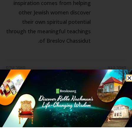
inspiration comes from helping
other Jewish women discover
their own spiritual potential
through the meaningful teachings
of Breslov Chassidut.
מאמר הבא
מאמר קודם
סיון – להיות התאום של בורא עולם
מתכונים לבלינצ'ס גבינה וסלט מנגו מטריפים לשבועות
מאמרים קשורים