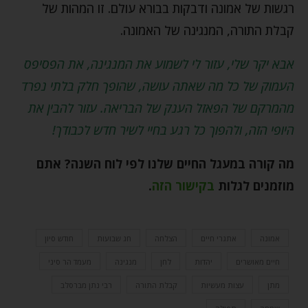
רגשות של אמונה ודבקות בבורא עולם. זו המהות של
קבלת התורה, המנגינה של האמונה.
אבא יקר שלי, עזור לי לשמוע את המנגינה, את הפסיפס
העמוק של כל מה שאתה עושה, שהופך חלק בלתי נפרד
מהמרקם של הפאזל הענק של הבריאה. עזור להבין את
היופי הזה, ולהפוך כל רגע בחיי לשיר חדש לכבודך!
מה קורה במעגל החיים שלנו לפי לוח השנה? אתם
מוזמנים לגלות
בקישור הזה
.
אמונה
אתגרי חיים
הצלחה
חג שבועות
חודש סיון
חיים מאושרים
יהדות
לחן
מנגינה
מעמד הר סיני
מתן
עצות מעשיות
קבלת התורה
רבי נתן מברסלב