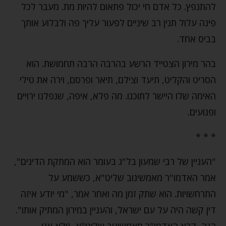
להתנפץ. כל אדם חי יכול פתאום להיות מת. מעבר לכל
פינה עלול תנין רב שיניים לפעור עליך פה ולבלוע אותך
בביס אחד.
בהר מירון הצטייד הרשע בהרבה הרבה תחמושת. הוא
הסריט והקליט, תיעד וצילם, תיאר ופרסם, וירה את טילי
האימה שלו היישר לתוכנו. מה פלא, איפה, שנפלנו ירויים
ופגועים.
* * *
"העניין של רבי שמעון בל"ג בעומר הוא המתקת הדינים",
אמר האדמו"ר מאמשינוב שליט"א, כששמע על
התרחשויות. הוא שתק זמן מה ואחר אמר, "מי יודע איזה
דין קשה היה על עם ישראל, והעניין במירון המתיק אותו".
הנה, קרא האדמו"ר מאמשינוב שליט"א, (ולא אני