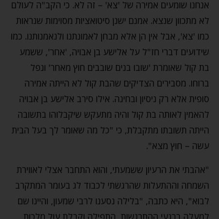
אנחנו שומעים אמירה של 'צא' – זה לא. כי הקב"ה לעולם
לא מתכוון שנצא. אמנם ישנן סיטואציות מסוימות שנראות
כמו 'צא', אבל אין הן אלא מבחן לאמונתנו ולנאמנותנו. כמו
שידועים דברי חז"ל על אלישע בן אבויה, 'אחר', ששמע
בת קול שאומרת 'שובו בנים שובבים חוץ מאחר' ונפל
ברוחו. מסבירים הצדיקים שהבת קול לא הייתה אמירה
סופית אלא רק ניסיון ובחינה. אילו סירב אלישע בן אבויה
להאמין לאותה בת קול והיה מתעקש שיקבלוהו בתשובה
הייתה תשובתו מתקבלת, כי "כל מה שאומר לך בעל הבית
עשה – חוץ מצא".
"אהבתי את הרעיון ששמעתי, והוא התחבר אצלי לאווירת
השמחה וההתעלות שהרגשתי לכבוד לג בעומר המתקרב
לבוא", היא כתבה, "בלילה נסענו לרבי שמעון, והיינו שם
למעלה ברגעי ההתרגשות, התפילה וקבלת עול מלכות