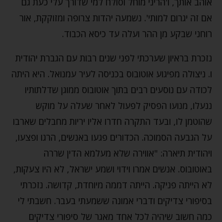
אוהב אותך, ו'הריני מוחל וסולח למי שדורך עלי כעת גם
אם זה יגרום למותי'. נשמעה יהדות צרופה ומזוקקת, אור
רוחני שבקע מן ההר ועלה עד כיסא הכבוד.
נזכרת בראיון שערכתי לפני שנים רבות עם הגברת יהודית
ו. ניצולה מפיגוע אוטובוס בכניסה לעיר עמנואל. היא היתה
לכודה עם נוסעים רבים בתוך אוטובוס ממוגן שדלתותיו
ננעלו, מנועו הפסיק לפעול לאחר שעלה על מוקש
שהוטמן לו, ובעד התקרה חדרו אליו יריות מחבלים שארבו
על הגבעה הסמוכה. הכדורים פגעו באנשים, הרגו ופצעו,
ויהודית תיארה: "אווירה שלא מעלמא הדין שררה
באוטובוס. אנשים אמרו וידוי ושמע ישראל, לא היו צעקות,
לא הייתה פניקה. הייתה דממה מיוחדת, קדושה. נזכרתי
בסיפורי צדיקים ודברי אמונה ששמעתי בעבר. חשבתי לי
כמה חשוב שיהיה לכל אחד מאגר של סיפורי צדיקים