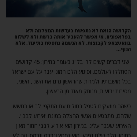
הקדושה הזאת לא נתפשת בעדשות המצלמה ולא
בפלאפונים. אי אפשר להעביר אותה ברשת ולא לשלוח
בוואטצאפ לקבוצות. לא הנשמה נתפסת בתיעוד, אלא
הגוף…
שני דברים קשים קרו בל"ג בעומר במירון: 45 קדושים
הסתלקו לעולמם, ופיגוע הלם המוני עבר על עם ישראל
בכל מושבותיו. ולמרות שהראשון גרם את השני, השני,
מסיבות ידועות, מנותק מאוד מן הראשון.
כשהם מוזעקים לטפל בחולים עם התקפי לב או בחשש
שלהם, מתבטאים אנשי ההצלה במונח 'אירוע לבבי'.
האירוע שעבר עלינו במירון הוא אירוע לבבי חמור מאין
כמוהו. הלב שלנו נפגע. הוא נמחץ ונדרס ונרמס. וזה לא