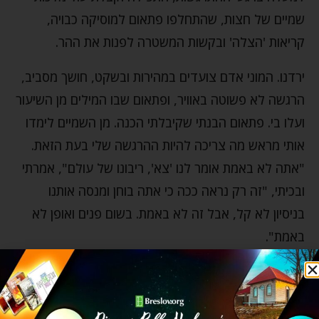
שמיים של חצות, שהתחלפו פתאום למוסיקה כבויה,
קריאות 'הצלה' ובקשות המשטרה לפנות את ההר.
ירדנו. המוני אדם צועדים במהירות ובשקט, חושך מסביב,
הרגשה לא פשוטה באוויר, ופתאום שבו המילים מן השיעור
ועלו בי. פתאום הבנתי שקיבלתי הכנה. מן השמיים לימדו
אותי מראש מה צריכה להיות ההרגשה שלי בעת הזאת.
"אתה לא באמת אומר לנו 'צא', ריבונו של עולם", אמרתי
ובכיתי, "זה רק נראה ככה כי אתה בוחן ומנסה אותנו
בניסיון לא קל, אבל זה לא באמת. בשום פנים ואופן לא
באמת".