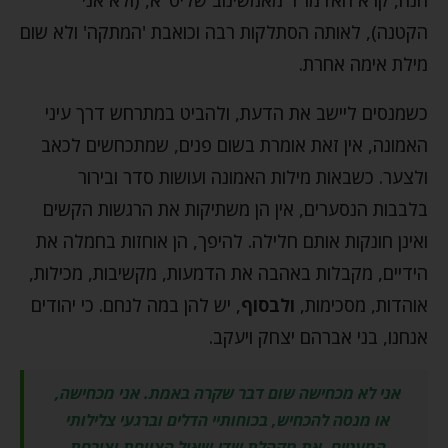
הקטנה), לאותה הסתלקות רבה וכואבת 'המתקה' ולא שום
מילת אימה אחרת.
כשמנסים ליישב את הדעת, ולהביט במתרחש דרך עיני
האמונה, אין זאת אומרת בשום פנים, שמתכחשים לכאב
ולצער. כשבאות מילות האמונה ועושות סדר ובירור
בלבבות הנסערים, אין הן משתיקות את הרגשות הקשים
ואינן חונקות אותם חלילה. להיפך, הן אוחזות בחמלה את
הידיים, מקבלות באהבה את הדמעות, מקשיבות, מכילות,
אוהדות, מסכימות,
ולבסוף
, יש להן במה לנחם. כי יהודים
אנחנו, בני אברהם יצחק ויעקב.
אני לא מכחישה שום דבר שקרה באמת. אני מכחישה,
או מנסה להכחיש, בכוחותיי הדלים וברגעי צלילותי
המעטים, את מקהלת שדי-שאול הצווחת וצורחת