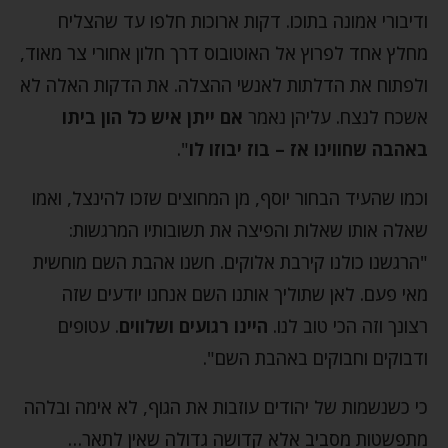
ודיבורי אמונה בתוכו. דקות ארוכות חלפו עד שהצליח
מחלץ אחד לפרוץ אל האוטובוס דרך חלון אחורי צר מאוד,
ולפתוח את הדלתות לאנשי ההצלה. את הדקות האלה לא
אשכח לנצח. עליהן נאמר
אם ייתן איש כל הון ביתו
באהבה שחווינו אז – בוז יבוזו לו
".
וכמו שהעיד הבחור יוסף, מן המחוצים שזכו להינצל, ואמו
שאלה אותו שאלות והפיצה את תשובותיו המרגשות:
"הרגשנו כולנו קירבת אלוקים. חשנו אהבת השם מוחשית
מאי פעם. לאן שתוליך אותנו השם אנחנו יודעים שזה
רצונך וזה הכי טוב לנו.
היינו רגועים ושלווים
. עטופים
ודבוקים וחבוקים באהבת השם".
כי כשנשמות של יהודים עוזבות את הגוף, לא אימה ובלהה
מתפשטות מסביב אלא קדושה גדולה שאין לתאר…