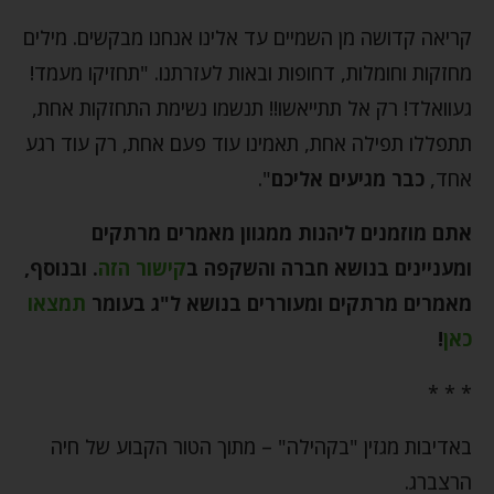
קריאה קדושה מן השמיים עד אלינו אנחנו מבקשים. מילים
מחזקות וחומלות, דחופות ובאות לעזרתנו. "תחזיקו מעמד!
געוואלד! רק אל תתייאשו!! תנשמו נשימת התחזקות אחת,
תתפללו תפילה אחת, תאמינו עוד פעם אחת, רק עוד רגע
אחד,
כבר מגיעים אליכם
".
אתם מוזמנים ליהנות ממגוון מאמרים מרתקים
ומעניינים בנושא חברה והשקפה ב
קישור הזה
.
ובנוסף,
מאמרים מרתקים ומעוררים בנושא ל"ג בעומר
תמצאו
כאן
!
* * *
באדיבות מגזין "בקהילה" – מתוך הטור הקבוע של חיה
הרצברג.