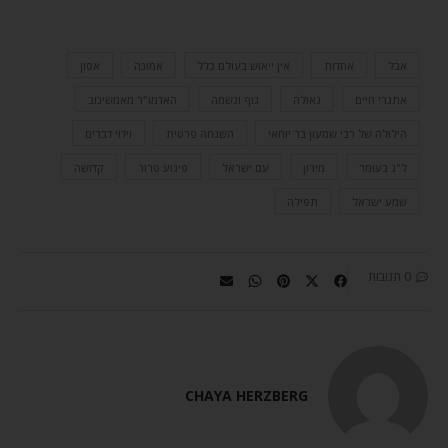
אבל
אחדות
אין ייאוש בעולם כלל
אמונה
אסון
אתגרי חיים
גאולה
גוף ונשמה
האדמו"ר מאמשינוב
הילולה של רבי שמעון בר יוחאי
השגחה פרטית
וידוי דברים
ל"ג בעומר
מירון
עם ישראל
פיגוע טרור
קדושה
שמע ישראל
תפילה
0 תגובות
CHAYA HERZBERG