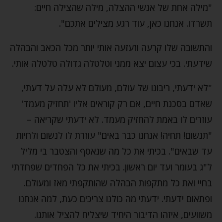
"מילה אחת של אנשי ההצלה, מילה שהצילה חיים:
תשרדו. אנחנו כאן, עוד רגע מצילים אתכם".
והתשובה שלו קרעה וזעזעה אותי יותר מכל הכאב והבהלה
שידעתי. בכי עצום יצא ממני וטלטלה גדולה טלטלה אותי.
"לא ידעתי, ריבונו של עולם, מעולם לא עלה על דעתי,
שאדם בסכנת חיים, אם רק קוראים אליו 'תחזיק מעמד'
עוזרים לו באמת להחזיק מעמד. לא ידעתי שקריאה –
"תנשום! תחיה! אנחנו כבר באים" עוזרת לו לנשום ולחיות
עד שבאים". בכיתי את כל מה שנאסף והצטבר בי מליל
ל"ג בעומר ועד יום ראשון. בכיתי את כל הפחדים שפחדתי
בחיי ואת כל מתקפות הבהלה שהותקפתי מאז ומעולם.
ופתאום ידעתי. ידעתי מה כולנו צריכים כעת, למה אנחנו
משוועים, איזהו הדיבור היחיד שיצליח להציל אותנו.