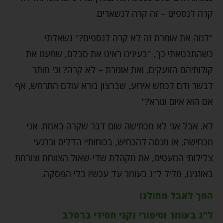
קרה לנספים – זה קרה לנשארים.
"למה את אומרת זה לא קרה לנספים?" נשאלתי
כשהתבטאתי כך, "בעינינו ראינו את סבלם, שמענו את
קולותיהם הזועקים, ואת אומרת – לא קרה? וכי מותר
לבשר ודם לכחש אירוע, שברצון בורא עולם התרחש, אף
אם הוא איום ונורא?"
לא. אבל אני לא מכחישה שום דבר שקרה באמת. אני
מכחישה, או מנסה להכחיש, בכוחותיי הדלים וברגעי
צלילותי המעטים, את מקהלת שדי-שאול הצווחת וצורחת
באוזנינו, מליל ל"ג בעומר עד עכשיו בלי הפסקה.
הפך לאבל מחולנו
ל"ג בעומר וסיפורי זקני חסידי ברסלב