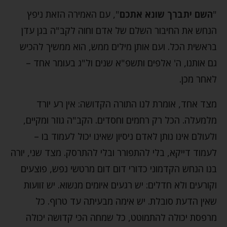
"
השם יתברך שונא אתכם
", עם האמירה הזאת ניפץ
הנחש את החיבור השלם של אדם וחוה לקב"ה בגן עדן
בראשית הכל. ועם אותן מילים ממש, הוא ממשיך להכיש
גם אותנו, ה' אלפים ותשפ"א שנים ול"ג בעומר אחד –
לאחר מכן.
מצד אחד, אומרת לנו התורה הקדושה: אין רע יורד
מלמעלה. הכל רק רחמים וחסדים. הקב"ה גוזר ומקיים,
ולעולם אינו נותן לאדם ניסיון שאינו יכול לעמוד בו –
לעמוד דייקא, בלי להתפורר ובלי להתרסק. מצד שני, יורה
בנו הנחש הקדמוני כדורי דום דום מרטשי נפש, פוצעים
וקורעים ולא חדלים: יש רגעים איומים מנשוא. יש זוועות
שאין הדעת סובלת. יש אימה מבעיתה עד טרוף. כל
מרפסת יכולה להתמוטט, כל שמחה הכי קדושה יכולה