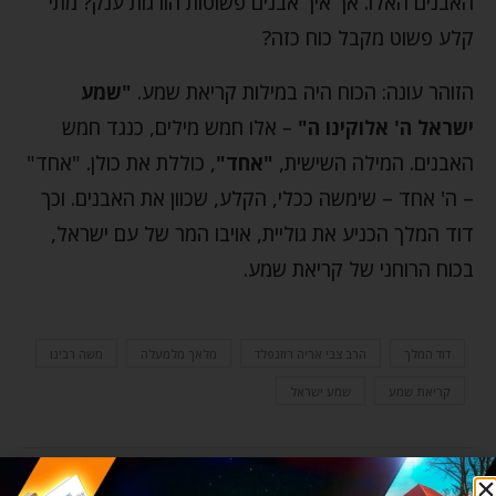
האבנים האלו. אך איך אבנים פשוטות הורגות ענק? מתי
קלע פשוט מקבל כוח כזה?
הזוהר עונה: הכוח היה במילות קריאת שמע.
"שמע
ישראל ה' אלוקינו ה"
–
אלו חמש מילים, כנגד חמש
האבנים. המילה השישית,
"אחד"
, כוללת את כולן. "אחד"
– ה' אחד – שימשה ככלי, הקלע, שכוון את האבנים. וכך
דוד המלך הכניע את גוליית, אויבו המר של עם ישראל,
בכוח הרוחני של קריאת שמע.
דוד המלך
הרב צבי אריה רוזנפלד
מלאך מלמעלה
משה רבינו
קריאת שמע
שמע ישראל
0 תגובות