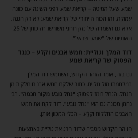
שמע שעל המיטה – קריאת שמע לפני השינה עם כוונה
עמוקה. זהו הכוח הייחודי של קריאת שמע: לא רק הגנה,
אלא גם השמדה של נזק רוחני משורשו. זה כוחן של 25
האותיות של "שמע ישראל".
דוד המלך וגוליית: חמש אבנים וקלע – כנגד
הפסוק של קריאת שמע
גם בזה, אומר הזוהר הקדוש, השתמש דוד המלך
במלחמתו מול גוליית. כתוב שלקח חמש אבנים חלקות מן
הנחל. הנחל רומז לפסוק:
"נחל נובע מקור חכמה"
. רבי
נחמן מכונה גם הוא "נחל נובע". דוד לקח את חמש
האבנים החלקות וקֶלַע – הכלי המכוון אותן.
הזוהר הקדוש מסביר שדוד הרג את גוליית באמצעות