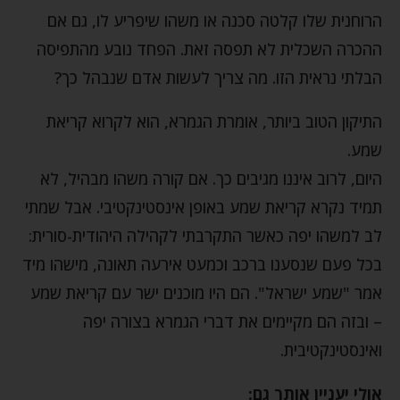
הרוחנית שלו קלטה סכנה או משהו שיפריע לו, גם אם
ההכרה השכלית לא תפסה זאת. הפחד נובע מהתפיסה
הבלתי נראית הזו. מה צריך לעשות אדם שנבהל כך?
התיקון הטוב ביותר, אומרת הגמרא, הוא לקרוא קריאת
שמע.
היום, לרוב איננו מגיבים כך. אם קורה משהו מבהיל, לא
תמיד נקרא קריאת שמע באופן אינסטינקטיבי. אבל שמתי
לב למשהו יפה כאשר התקרבתי לקהילה היהודית-סורית:
בכל פעם שנסענו ברכב וכמעט אירעה תאונה, מישהו מיד
אמר "שמע ישראל". הם היו מוכנים ישר עם קריאת שמע
– ובזה הם מקיימים את דברי הגמרא בצורה יפה
ואינסטינקטיבית.
אולי יעניין אותך גם: