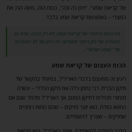
של קריאת שמע". "ויפן כה וכה", בכוח הזה, משה הרג את
המצרי – באמצעות קריאת שמע בלבד.
זהו הכוח הייחודי של קריאת שמע, לא רק הגנה, אלא גם
השמדה של נזק רוחני משורשו. זה כוחן של 25 האותיות
של "שמע ישראל".
הכוח העצום של קריאת שמע
רעיון זה מתעצם בדברי האריז"ל, במיוחד בהקשר של
תיקון הברית. רבי נחמן גילה את תיקון הכללי – עשרה
מזמורי תהילים לתיקון הפגם. אך האריז"ל מלמד שגם אם
החטא נסלח, הוא יוצר מזיקים – שהם כוחות רוחניים
שמזיקים – שצריך להשמידם.
הדרך היחידה להשמידם, אומר האריז"ל, היא קריאת