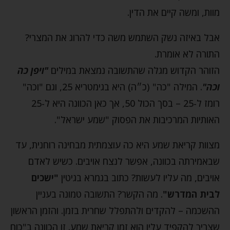
מוות, ומשה קיים את הדין.
אבל באיזה נשק השתמש משה כדי להרוג את המצרי?
התורה לא אומרת.
הזוהר הקדוש מגלה שהתשובה נמצאת במילים
"ויפן כה
וכה"
. המילה "כה" (כ״ה) היא בגימטריא 25, וגם "וכה"
רומז ל-25 – בסך הכול 50, אך כאן הכוונה היא ל-25
האותיות המרכיבות את הפסוק "שמע ישראל".
מצוות קריאת שמע היא כה עוצמתית מבחינה רוחנית, עד
שבאמירתה בכוונה, אפשר לנצח אויבים. כשיש לאדם
אויבים, מה עליו לעשות? כתוב בגמרא בגיטין
"ישכים
לבית המדרש"
. מה הקשר? התשובה טמונה בעניין
ההשכמה – להקדים ולהתפלל שחרית בזמן. והזמן הראשון
שצריך להקפיד עליו הוא זמן קריאת שמע. זו הכוונה ב"כוח