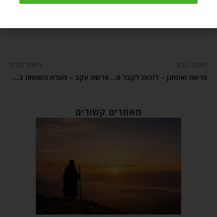
So many years after his passing
we still feel a deep void.
מאמר הבא
מאמר קודם
פרשת ואתחנן – לזכות לקבל מאוצר מתנת חינם
פרשת עקב – מעלת השמחה בשעת קיום מצווה
מאמרים קשורים