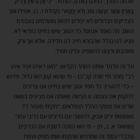
שלמה המלך, החכם באדם, הצהיר: "כִּי אָדָם אֵין צַדִּיק
בָּאָרֶץ אֲשֶׁר יַעֲשֶׂה טּוֹב וְלֹא יֶחֱטָא" (קהלת ז, כ). אפילו אם
הצדיקים הגדולים לא יכולים להיות מושלמים בעבודת
השם, מה נאמר אנחנו? כל הטוב שיש בחיינו בוודאי לא
מגיע לנו בגלל שהבורא חייב לנו חלילה, אלא אך ורק
מאהבתו ורצונו להשפיע עלינו תמיד.
על זה מלמד אותנו הזוהר הקדוש: "מאן דאיהו זעיר איהו
רב" (זוהר חיי שרה קכ"ב) – מי שהוא קטן הוא גדול. פירוש
– כדי להעריך כל חסד וטוב שיש בחיינו אנו צריכים
להקטין את עצמנו. זו הגישה שאותה אנו מביעים כשאנו
שרים את פסוקי ההלל הנפלאים: "מקימי מעפר דל
מאשפות ירים אביון, להושִבִי עם נדיבים עם נדיבי עמו"
(שמואל א: ב, ח) – מי הוא הזוכה לשבת עם הנדיבים
(נכבדי עם)? זה שמרגיש שהקימו אותו מטיט ועפר!