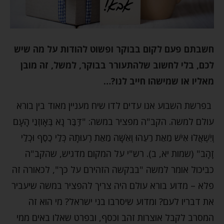
חשבתם פעם לקום בבוקר ופשוט להודות על מה שיש
לכם, בלי לחשוב שלהתעורר בבוקר, למשל, זה מובן
מאליו או שמישהו חייב לנו?…
בפרשת השבוע אנו עדים לדו שיח מעניין מאוד בין בורא
עולם למשה. הקב"ה מפציר במשה: "דַּבֶּר נָא בְּאָוזְנֵי הָעָם
וְיִשְׁאֲלוּ אִישׁ מֵאֵת רֵעֵהוּ וְאִשָּׁה מֵאֵת רְעוּתָהּ כְּלֵי כֶסֶף וּכְלֵי
זָהָב" (שמות יא, ב). רש"י על המקום מדגיש, שהקב"ה
כביכול אומר למשה "בבקשה הזהירם על כך", לכאורה זה
פלא – מדוע בורא עולם היה צריך להפציר במשה שיעביר
את דבריו לעם? ומדוע שיסרבו בני ישראל? מי הוא זה
המסרב לקבל אוצרות זהב וכסף, ובפרט שאלו באים ממי