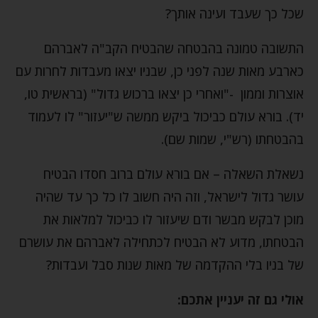
שכל כך שעבד ועינה אותך?
התשובה טמונה בהבטחה שהבטיח הקב"ה לאברהם
כארבע מאות שנה לפני כן, שבניו יצאו מעבדות לחרות עם
אוצרות וממון -"ואחרי כן יצאו ברכוש גדול" (בראשית טו,
יד). בורא עולם כביכול ביקש ממשה ש"יעזור" לו לעמוד
בהבטחתו (רש"י, שמות שם).
נשאלת השאלה – אם בורא עולם ברוב חסדו הבטיח
עושר גדול לישראל, וזה היה חשוב לו כל כך עד שהיה
מוכן לבקש מבשר ודם שיעזור לו כביכול למלאות את
הבטחתו, מדוע לא הבטיח לכתחילה לאברהם את עושרם
של בניו בלי ההקדמה של מאות שנות סבל ועבדות?
אולי גם זה יעניין אתכם: