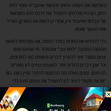
בשלמות את השפע הרוחני והגשמי שהקב"ה עומד לתת
להם, הם היו מוכרחים להתחיל את דרכם כעם במציאות
של עבדות ושיעבוד ורק אחרי כן לחוות את הפורקן האדיר
ואת העושר שעמו.
כדי להרגיש את החרות בסדר הפסח, אנו מוכרחים לטעום
מהמצה המכונה "לחם עוני" ומהמרור. מי שטעם טעם
עניות מסוגל יותר להעריך דברים פשוטים כמו לחם ומים,
וכל שכן דברים גדולים יותר. לפעמים החיים לא מאירים
לנו פנים. זמנים כאלה הם הזדמנות להיזכר מניין באנו. הם
"מראה מקום" לעזור לנו להשפיל את עצמנו מעט כדי
שנוכל באמת להעריך את מה שיש לנו – בריאות, משפחה,
בית, מכונית ועוד הרבה דברים נפלאים!
(מבוסס על דברי רבי נתן מברסלב, ליקוטי הלכות, פורים