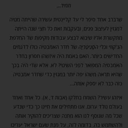
תמיד…
שרברב אחד סיפר לי על קליינטית עשירה שהייתה מנויה
למגזין לעיצוב פנים, ובעקבות זאת כל חצי שנה הייתה
מתקשרת אליו שיבוא לבצע עבודות מקיפות של החלפת
הג'קוזי וכלי
הסָנִיטַרְיָה
של חדר האמבטיה כולו לדגמים
החדישים ביותר. האם באמת היה איזשהו חסרון בחדר
האמבטיה המפואר לפני השינוי? לא. אלא שדי היה בכך
שהיא תראה משהו יפה יותר במגזין כדי שחדר אמבטיה
כזה כבר לא יספק אותה…
איזהו עשיר? השמח בחלקו (אבות ד, א). כל אחד ואחד
בעולם נולד ערום. אנו מתחילים את חיינו כך כדי שנדע
שכל מה שנוסף לנו הוא מתנה שצריכים להוקיר אותה
ולהשתמש בה. בדומה לזה, על מנת שעם ישראל יעריכו