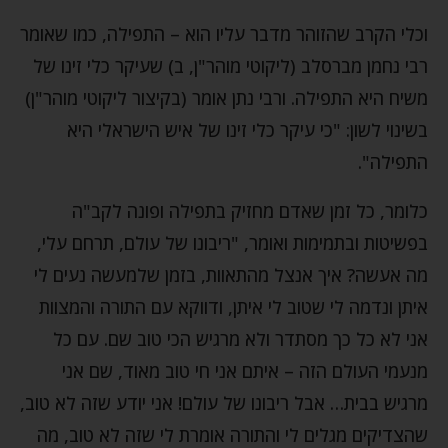
וכלי הקרב שהזוהר מדבר עליו הוא – התפילה, כמו שאומר
רבי נחמן מברסלב (ליקוטי מוהר"ן, ב) שעיקר כלי זינו של
משיח היא התפילה. ורבי נתן אומר (בקיצור ליקוטי מוהר"ן)
בשינוי לשון: "כי עיקר כלי זינו של איש הישראלי היא
התפילה".
כלומר, כל זמן שאדם מחזיק בתפילה ופונה לקב"ה
בפשיטות ובתמימות ואומר, "ריבונו של עולם, תרחם עלי,
מה אעשה? איך אנצל מהתאוות, בזמן שלמעשה נעים לי
איתן ונדמה לי שטוב לי איתן, ודווקא עם התורה והמצוות
אני לא כל כך מסתדר ולא מרגיש הכי טוב שם. עם כל
מנעמי העולם הזה – איתם אני חי טוב מאוד, שם אני
מרגיש בבית… אבל ריבונו של עולם! אני יודע שזה לא טוב,
שהצדיקים מגלים לי והתורה אומרת לי שזה לא טוב, מה