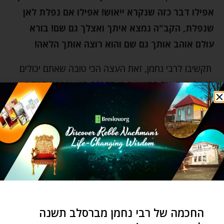
אפילו דבר כזה שנקרא ייאוש!
אפילו אם נפלת לאן
שנפלת, הקב"ה נמצא איתך ואצלך גם שם! בורא
עולם אוהב אותך גם שם והוא רוצה אותך הלאה!
תקשיבו לרבי נחמן, זאת העצה הכי טובה שאתם יכולים
לקבל היום: אל תתייאשו! כי הקב"ה חנון ומרבה לסלוח,
וברגע שאנחנו מתעוררים ורוצים לעשות תשובה – לתקן
את מה שקלקלנו, להתחזק ולחזור לתלם – שום דין לא
יכול עלינו! ברגע שאדם אומר 'חטאתי' מידת הדין לא
יכולה לשלוט בו.
(המאמר מבוסס על דברי המחבר מתוך ספר
תכסיסי
מלחמה. כנסו ותיהנו
מהמבצעים המיוחדים
בחנות
האתר שלנו
)
החכמה של רבי נחמן מברסלב תשנה