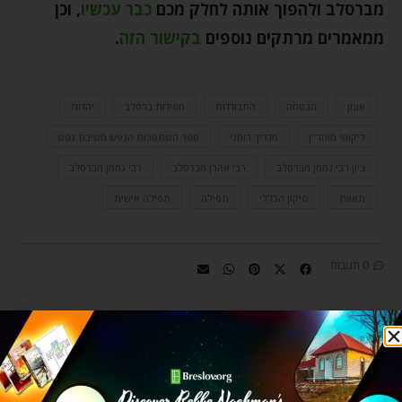
מברסלב ולהפוך אותה לחלק מכם
כבר עכשיו
,
וכן
ממאמרים מרתקים נוספים
בקישור הזה
.
אומן
הבטחה
התבודדות
חסידות ברסלב
יהדות
ליקוטי מוהר"ן
מדריך רוחני
ספר השתפכות הנפש משיבת נפש
ציון רבי נחמן מברסלב
רבי אהרן מברסלב
רבי נחמן מברסלב
תאוות
תיקון הכללי
תפילה
תפילה אישית
0 תגובות
ZVI ARYEH ROSENFELD
The 11th of Kislev is the yahrzeit