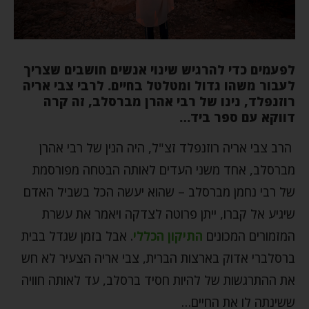
לפעמים כדי להרגיש שינוי אנשים חושבים שצריך
לעבור משהו גדול ומטלטל בחיים. לרבי צבי אריה
רוזנפלד, נינו של רבי אהרן מברסלב, זה קרה
דווקא עם ספר ביד…
הרב צבי אריה רוזנפלד זצ"ל, היה הנין של רבי אהרן
מברסלב, אחד משני העדים לאותה הבטחה מפורסמת
של רבי נחמן מברסלב – שהוא יעשה הכל בשביל האדם
שיגיע אל קברו, ייתן פרוטה לצדקה ויאמר את עשרת
המזמורים המכונים
התיקון הכללי
. אבל בזמן שגדל בבית
ברסלברי אדוק בארצות הברית, צבי אריה הצעיר לא חש
את ההתרגשות של להיות חסיד ברסלב, עד לאותה חוויה
ששינתה לו את החיים…