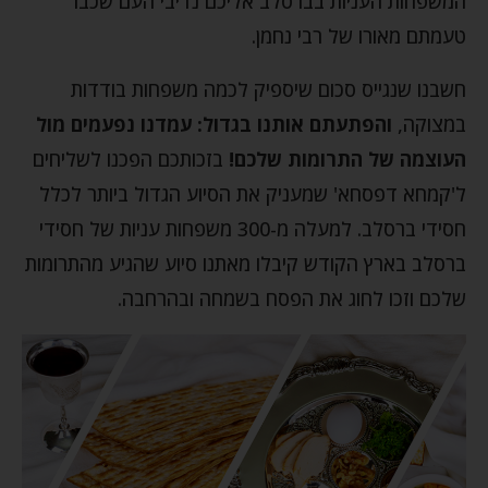
המשפחות העניות בברסלב אליכם נדיבי העם שכבר
טעמתם מאורו של רבי נחמן.
חשבנו שנגייס סכום שיספיק לכמה משפחות בודדות
במצוקה,
והפתעתם אותנו בגדול:
עמדנו נפעמים מול
העוצמה של התרומות שלכם!
בזכותכם הפכנו לשליחים
ל'קמחא דפסחא' שמעניק את הסיוע הגדול ביותר לכלל
חסידי ברסלב. למעלה מ-300 משפחות עניות של חסידי
ברסלב בארץ הקודש קיבלו מאתנו סיוע שהגיע מהתרומות
שלכם וזכו לחוג את הפסח בשמחה ובהרחבה.