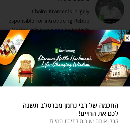
Chaim Kramer is largely
responsible for introducing Rebbe
Nachman’s teachings to today’s
generation. He is a sought-after
lecturer on Rebbe Nachman’s
teachings by English-speaking
congregations around the world.
Chaim has been the director of
the Breslov Research Institute
since its inception in 1979. BRI has
been the main publishing-house
החכמה של רבי נחמן מברסלב תשנה
לכם את החיים!
for translations of classic and
קבלו אותה ישירות לתיבת המייל!
contemporary Breslov books.