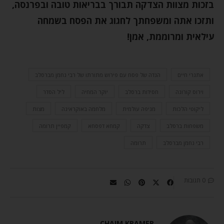
בזכות מצוות הצדקה תבורך בבריאות טובה ובפרנסה,
ותזכו אתה ומשפחתך לחגוג את הפסח בשמחה
עילאית ומרוממת, אמן!
אתגרי חיים
הגדה של פסח עם פירוש מתורתו של רבי נחמן מברסלב
וירוס קורונה
חסידות ברסלב
יוקר המחיה
ליל הסדר
ליקוטי הלכות
מגיפה עולמית
מלחמה באוקראינה
מצות
משפחות ברסלב
צדקה
קמחא דפסחא
קמפיין תרומה
רבי נחמן מברסלב
תרומה
0 תגובות
CHAIM KRAMER