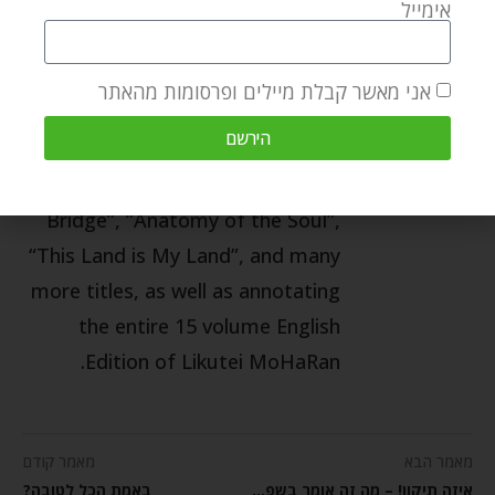
More than 100 titles are currently
אימייל
in print, in English, Hebrew,
Russian, Spanish, French, and
אני מאשר קבלת מיילים ופרסומות מהאתר
even Korean. Chaim himself, is the
הירשם
author of “Through Fire and
Water”, “Crossing the Narrow
Bridge”, “Anatomy of the Soul”,
“This Land is My Land”, and many
more titles, as well as annotating
the entire 15 volume English
Edition of Likutei MoHaRan.
מאמר הבא
מאמר קודם
איזה תיקון! – מה זה אומר בשפת הברסלב?
באמת הכל לטובה?