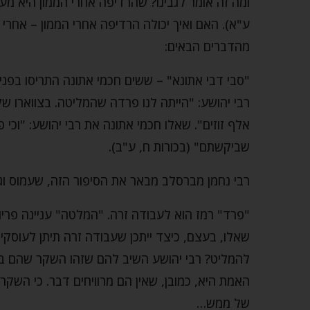
ומה זה אומר לגבינו? שהרדיפה אחרי הממון היא מע
ע"א). האם ואיך יכולה הרדיפה אחרי הממון – אחרי
מהדברים הבאים:
"סבי דבי אתונא" – ששים חכמי אתונה התריסו בפני 
רבי יהושע: "הייתה לנו פרדה שהמליטה. בצווארו ש
אלף זוזים". שאלו חכמי אתונה את רבי יהושע: "וכי
שביקשתם" (בכורות ח, ע"ב).
רבי נחמן מברסלב מבאר את הסיפור הזה, שעמוס וג
"פרד" רמז הוא לעבודה זרה. "המלטה" עניינה פריו
שאלו, בעצם, כיצד ייתכן שעבודה זרה תיתן לעוסקים
להמליט? רבי יהושע השיב להם שזהו השקר שהם ביק
האמת היא, כמובן, שאין הם מרוויחים דבר. כי השקר
של ממש…