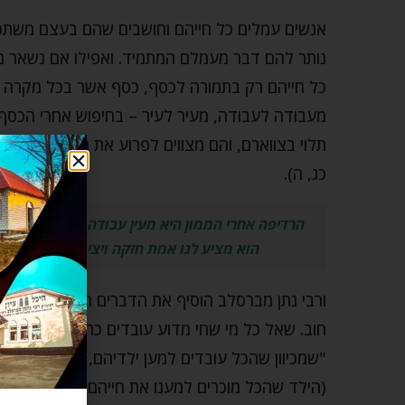
אנשים עמלים כל חייהם וחושבים שהם בעצם משתכרי
נותר להם דבר מעמלם המתמיד. ואפילו אם נשאר 
כל חייהם רק בתמורה לכסף, כסף אשר בכל מקרה ל
מעבודה לעבודה, מעיר לעיר – בחיפוש אחרי הכסף, אח
תלוי בצווארם, והם מצווים לפרוע את חובם. אך האמ
כג, ה).
הרדיפה אחרי הממון היא מעין עבודה זרה, אולם רבי
הוא מציע לנו אמת חזקה ויציבה ומזהיר או
ורבי נתן מברסלב הוסיף את הדברים הבאים: נראה, 
חוב. שאל כל מי שחי מדוע עובדים כה קשה, ויסביר לך
"שמכיוון שהכל עובדים למען ילדיהם, הילדים יהיו 
(הילד שהכל מוכרים למענו את חייהם)!" (רבי אליהו חי