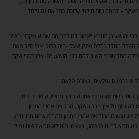
ין עבודה זרה, שהיא עצמה השקר (השווה סנהדרין צב,
 השקר – להסב רווחים למי שזוכה בה? את זה נלמד
רבי יהושע בן חנניה: "אמור לנו דבר-מה שהוא שקר!" השיב
ל הפרד הנולד נתלה פתק שעליו היה כתוב: אבי חייב מאה
 פרדה ממליטה?" השיב להם רבי יהושע: "הן אלו דברי שקר
דוש ברמזים נפלאים, בצורה הבאה:
ן ורווח. כשתמהו חכמי אתונה כיצד ממליטה פרדה הם
 בה רווחים? איך יוכל השקר, הרדיפה אחרי הממון,
שו. אנשים הרודפים אחרי הממון סבורים שהם מרוויחים.
 לא מביא לרווח כלשהו, ובעצם, הוא לא מביא לשום גמול