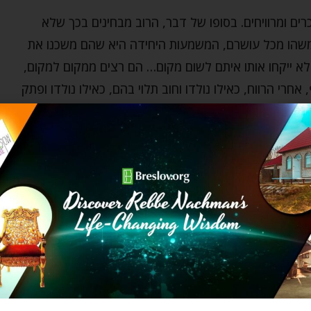
ם ומרוויחים. בסופו של דבר, הרוב מבחינים בכך שלא
משהו מכל עושרם, המשמעות היחידה היא שהם משכנו את
א ייקחו אותו איתם לשום מקום… הם רצים ממקום למקום,
רי הרווח, כאילו נולדו וחוב תלוי בהם, כאילו נולדו ופתק
ת היא, שהכל הוא שקר מראשיתו עד סופו (ליקוטי מוהר"ן
 נחמן מברסלב מלמד אותנו שהוא השקר הכי גדול בעולם זה,
תנו באומרו: אל תיתנו לעצמכם לטעות מהעולם הזה…
כי הכל חשים בצורך להשאיר משהו לילדיהם. זה בעצמו
: אני עובד למען ילדי. "היית חושב" אומר רבי נתן,
ממש נפלאים. עודני ממתין לראות את הילד הנולד ללא פגם
ים רוזן).