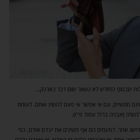
גלות שבסוף החודש לא נשאר שום דבר בארנק…
אינם ממשיים, וגם אי אפשר אי פעם להשיג אותם. לעומת
שיג! (אבניה ברזל עמוד פ"ו).
 הישג אחר. לפעמים הם אף משיגים את יעדם אולם, כפי
 בחפיפה אחת. או שהכסף נלקח מן האדם, או שאדם נלקח